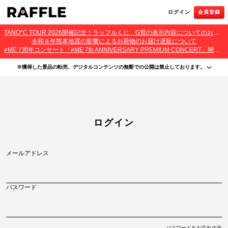
ログイン
会員登録
TANO*C TOUR 2026開催記念！ラッフルくじ G賞の表示内容についてのお詫びとご報告
令和８年熊本地震の影響によるお荷物のお届け遅延について
≠ME 7周年コンサート「≠ME 7th ANNIVERSARY PREMIUM CONCERT」開催記念ラッフルくじ 景品お届け遅延のお詫びとご案内
※獲得した景品の転売、デジタルコンテンツの無断での公開は禁止しております。
・本サービスで獲得された景品をオークション等へ出品する行為、その他営利目的での転売行
為は禁止しております。
・本サービスで獲得された動画･画像･ボイス等のデジタルコンテンツは、出品者が著作権を有
しております。無断でのSNS等での公開、譲渡、その他著作権を侵害する行為は禁止しており
ます。
・当選権利は当選者ご本人のみ有効となります。当選権利の譲渡、オークション等への出品、
ログイン
その他営利目的での転売は禁止しております。
メールアドレス
パスワード
パスワードをお忘れの方