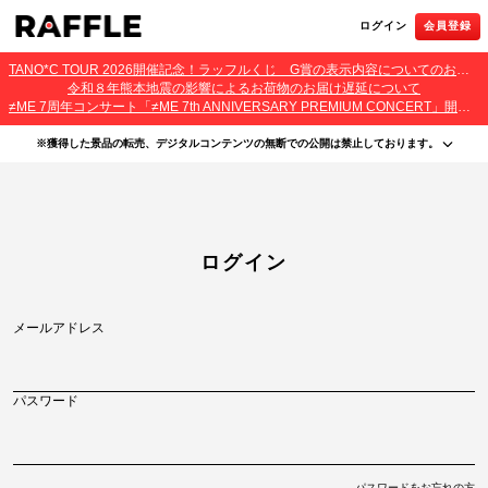
ログイン
会員登録
TANO*C TOUR 2026開催記念！ラッフルくじ G賞の表示内容についてのお詫びとご報告
令和８年熊本地震の影響によるお荷物のお届け遅延について
≠ME 7周年コンサート「≠ME 7th ANNIVERSARY PREMIUM CONCERT」開催記念ラッフルくじ 景品お届け遅延のお詫びとご案内
※獲得した景品の転売、デジタルコンテンツの無断での公開は禁止しております。
・本サービスで獲得された景品をオークション等へ出品する行為、その他営利目的での転売行
為は禁止しております。
・本サービスで獲得された動画･画像･ボイス等のデジタルコンテンツは、出品者が著作権を有
しております。無断でのSNS等での公開、譲渡、その他著作権を侵害する行為は禁止しており
ます。
・当選権利は当選者ご本人のみ有効となります。当選権利の譲渡、オークション等への出品、
ログイン
その他営利目的での転売は禁止しております。
メールアドレス
パスワード
パスワードをお忘れの方