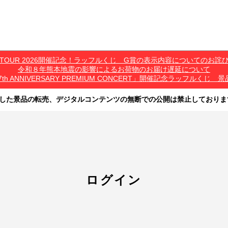
*C TOUR 2026開催記念！ラッフルくじ G賞の表示内容についてのお詫
令和８年熊本地震の影響によるお荷物のお届け遅延について
7th ANNIVERSARY PREMIUM CONCERT」開催記念ラッフル
した景品の転売、デジタルコンテンツの無断での公開は禁止しておりま
その他営利目的での転売行為は禁止しております。
ツは、出品者が著作権を有しております。無断でのSNS等での公開、譲渡、その他
オークション等への出品、その他営利目的での転売は禁止しております。
ログイン