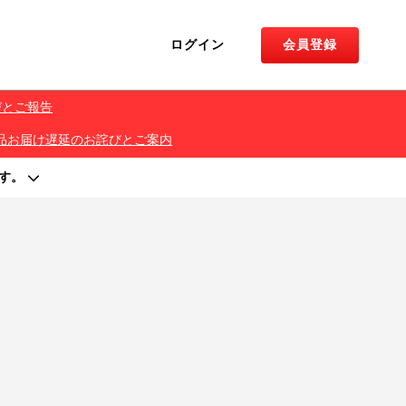
ログイン
会員登録
びとご報告
くじ 景品お届け遅延のお詫びとご案内
す。
著作権を侵害する行為は禁止しております。