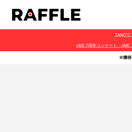
TANO
≠ME 7周年コンサート「≠ME 
※獲得
・本サービスで獲得された景品をオークション等へ出品する行為、
・本サービスで獲得された動画･画像･ボイス等のデジタルコンテン
・当選権利は当選者ご本人のみ有効となります。当選権利の譲渡、