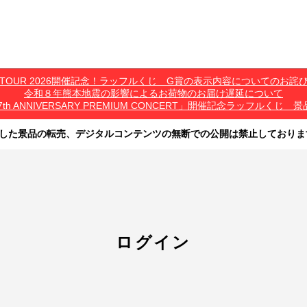
*C TOUR 2026開催記念！ラッフルくじ G賞の表示内容についてのお詫
令和８年熊本地震の影響によるお荷物のお届け遅延について
7th ANNIVERSARY PREMIUM CONCERT」開催記念ラッフル
した景品の転売、デジタルコンテンツの無断での公開は禁止しておりま
その他営利目的での転売行為は禁止しております。
ツは、出品者が著作権を有しております。無断でのSNS等での公開、譲渡、その他
オークション等への出品、その他営利目的での転売は禁止しております。
ログイン