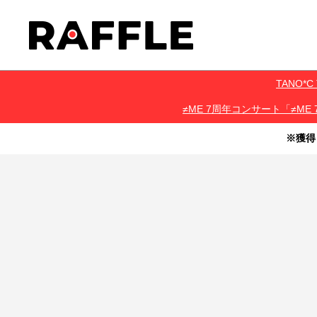
TANO
≠ME 7周年コンサート「≠ME 
※獲得
・本サービスで獲得された景品をオークション等へ出品する行為、
・本サービスで獲得された動画･画像･ボイス等のデジタルコンテン
・当選権利は当選者ご本人のみ有効となります。当選権利の譲渡、