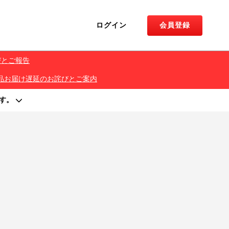
ログイン
会員登録
びとご報告
くじ 景品お届け遅延のお詫びとご案内
す。
著作権を侵害する行為は禁止しております。