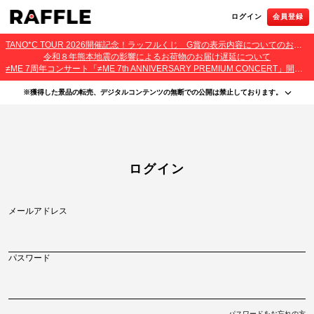
ログイン
会員登録
TANO*C TOUR 2026開催記念！ラッフルくじ G賞の表示内容についてのお詫びとご報告
令和８年熊本地震の影響によるお荷物のお届け遅延について
≠ME 7周年コンサート「≠ME 7th ANNIVERSARY PREMIUM CONCERT」開催記念ラッフルくじ 景品お届け遅延のお詫びとご案内
※獲得した景品の転売、デジタルコンテンツの無断での公開は禁止しております。
・本サービスで獲得された景品をオークション等へ出品する行為、その他営利目的での転売行
為は禁止しております。
・本サービスで獲得された動画･画像･ボイス等のデジタルコンテンツは、出品者が著作権を有
しております。無断でのSNS等での公開、譲渡、その他著作権を侵害する行為は禁止しており
ます。
・当選権利は当選者ご本人のみ有効となります。当選権利の譲渡、オークション等への出品、
ログイン
その他営利目的での転売は禁止しております。
メールアドレス
パスワード
パスワードをお忘れの方