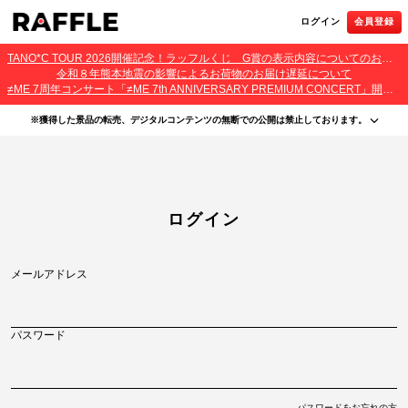
ログイン
会員登録
TANO*C TOUR 2026開催記念！ラッフルくじ G賞の表示内容についてのお詫びとご報告
令和８年熊本地震の影響によるお荷物のお届け遅延について
≠ME 7周年コンサート「≠ME 7th ANNIVERSARY PREMIUM CONCERT」開催記念ラッフルくじ 景品お届け遅延のお詫びとご案内
※獲得した景品の転売、デジタルコンテンツの無断での公開は禁止しております。
・本サービスで獲得された景品をオークション等へ出品する行為、その他営利目的での転売行
為は禁止しております。
・本サービスで獲得された動画･画像･ボイス等のデジタルコンテンツは、出品者が著作権を有
しております。無断でのSNS等での公開、譲渡、その他著作権を侵害する行為は禁止しており
ます。
・当選権利は当選者ご本人のみ有効となります。当選権利の譲渡、オークション等への出品、
ログイン
その他営利目的での転売は禁止しております。
メールアドレス
パスワード
パスワードをお忘れの方