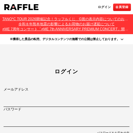
ログイン
会員登録
TANO*C TOUR 2026開催記念！ラッフルくじ G賞の表示内容についてのお詫びとご報告
令和８年熊本地震の影響によるお荷物のお届け遅延について
≠ME 7周年コンサート「≠ME 7th ANNIVERSARY PREMIUM CONCERT」開催記念ラッフルくじ 景品お届け遅延のお詫びとご案内
※獲得した景品の転売、デジタルコンテンツの無断での公開は禁止しております。
・本サービスで獲得された景品をオークション等へ出品する行為、その他営利目的での転売行
為は禁止しております。
・本サービスで獲得された動画･画像･ボイス等のデジタルコンテンツは、出品者が著作権を有
しております。無断でのSNS等での公開、譲渡、その他著作権を侵害する行為は禁止しており
ます。
・当選権利は当選者ご本人のみ有効となります。当選権利の譲渡、オークション等への出品、
ログイン
その他営利目的での転売は禁止しております。
メールアドレス
パスワード
パスワードをお忘れの方