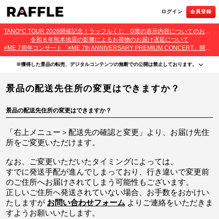
ログイン
会員登録
TANO*C TOUR 2026開催記念！ラッフルくじ G賞の表示内容についてのお詫びとご報告
令和８年熊本地震の影響によるお荷物のお届け遅延について
≠ME 7周年コンサート「≠ME 7th ANNIVERSARY PREMIUM CONCERT」開催記念ラッフルくじ 景品お届け遅延のお詫びとご案内
※獲得した景品の転売、デジタルコンテンツの無断での公開は禁止しております。
・本サービスで獲得された景品をオークション等へ出品する行為、その他営利目的での転売行
景品の配送先住所の変更はできますか？
為は禁止しております。
・本サービスで獲得された動画･画像･ボイス等のデジタルコンテンツは、出品者が著作権を有
しております。無断でのSNS等での公開、譲渡、その他著作権を侵害する行為は禁止しており
ます。
景品の配送先住所の変更はできますか？
・当選権利は当選者ご本人のみ有効となります。当選権利の譲渡、オークション等への出品、
その他営利目的での転売は禁止しております。
「右上メニュー＞配送先の確認と変更」より、お届け先住
所をご変更いただけます。
なお、ご変更いただいたタイミングによっては、
すでに発送手配が進んでしまっており、行き違いで変更前
のご住所へお届けされてしまう可能性もございます。
正しいご住所へ発送されていない場合、お手数をおかけい
たしますが
お問い合わせフォーム
よりご連絡をいただきま
すようお願いいたします。