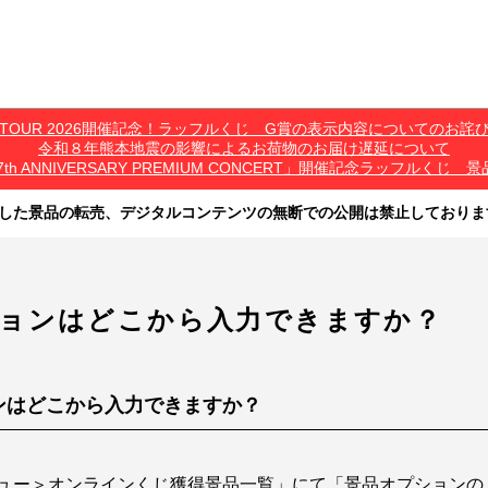
*C TOUR 2026開催記念！ラッフルくじ G賞の表示内容についてのお詫
令和８年熊本地震の影響によるお荷物のお届け遅延について
7th ANNIVERSARY PREMIUM CONCERT」開催記念ラッフル
した景品の転売、デジタルコンテンツの無断での公開は禁止しておりま
その他営利目的での転売行為は禁止しております。
ツは、出品者が著作権を有しております。無断でのSNS等での公開、譲渡、その他
オークション等への出品、その他営利目的での転売は禁止しております。
ョンはどこから入力できますか？
ンはどこから入力できますか？
ュー＞オンラインくじ獲得景品一覧」にて「景品オプションの