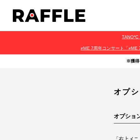
TANO
≠ME 7周年コンサート「≠ME 
※獲得
・本サービスで獲得された景品をオークション等へ出品する行為、
・本サービスで獲得された動画･画像･ボイス等のデジタルコンテン
・当選権利は当選者ご本人のみ有効となります。当選権利の譲渡、
オプシ
オプショ
「右上メニ