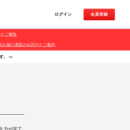
ログイン
会員登録
びとご報告
くじ 景品お届け遅延のお詫びとご案内
す。
著作権を侵害する行為は禁止しております。
入力が完了