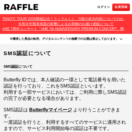
ログイン
会員登録
TANO*C TOUR 2026開催記念！ラッフルくじ G賞の表示内容についてのお詫びとご報告
令和８年熊本地震の影響によるお荷物のお届け遅延について
≠ME 7周年コンサート「≠ME 7th ANNIVERSARY PREMIUM CONCERT」開催記念ラッフルくじ 景品お届け遅延のお詫びとご案内
※獲得した景品の転売、デジタルコンテンツの無断での公開は禁止しております。
・本サービスで獲得された景品をオークション等へ出品する行為、その他営利目的での転売行
SMS認証について
為は禁止しております。
・本サービスで獲得された動画･画像･ボイス等のデジタルコンテンツは、出品者が著作権を有
しております。無断でのSNS等での公開、譲渡、その他著作権を侵害する行為は禁止しており
ます。
SMS認証について
・当選権利は当選者ご本人のみ有効となります。当選権利の譲渡、オークション等への出品、
その他営利目的での転売は禁止しております。
Butterfly IDでは、本人確認の一環として電話番号を用いた
認証を行っており、これをSMS認証といいます。
利用する一部サービスにおいては、ご利用に際しSMS認証
の完了が必要となる場合があります。
SMS認証は
Butterflyマイページ
より行うことができま
す。
一度認証を行うと、利用するすべてのサービスに適用され
ますので、サービス利用開始毎の認証は不要です。