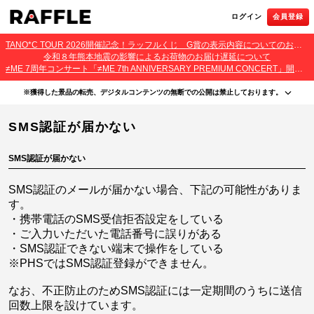
ログイン
会員登録
TANO*C TOUR 2026開催記念！ラッフルくじ G賞の表示内容についてのお詫びとご報告
令和８年熊本地震の影響によるお荷物のお届け遅延について
≠ME 7周年コンサート「≠ME 7th ANNIVERSARY PREMIUM CONCERT」開催記念ラッフルくじ 景品お届け遅延のお詫びとご案内
※獲得した景品の転売、デジタルコンテンツの無断での公開は禁止しております。
・本サービスで獲得された景品をオークション等へ出品する行為、その他営利目的での転売行
SMS認証が届かない
為は禁止しております。
・本サービスで獲得された動画･画像･ボイス等のデジタルコンテンツは、出品者が著作権を有
しております。無断でのSNS等での公開、譲渡、その他著作権を侵害する行為は禁止しており
ます。
SMS認証が届かない
・当選権利は当選者ご本人のみ有効となります。当選権利の譲渡、オークション等への出品、
その他営利目的での転売は禁止しております。
SMS認証のメールが届かない場合、下記の可能性がありま
す。
・携帯電話のSMS受信拒否設定をしている
・ご入力いただいた電話番号に誤りがある
・SMS認証できない端末で操作をしている
※PHSではSMS認証登録ができません。
なお、不正防止のためSMS認証には一定期間のうちに送信
回数上限を設けています。