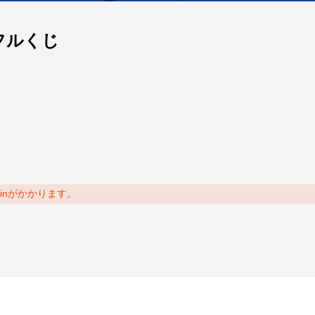
フルくじ
oinがかかります。