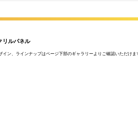
送業者および配送方法はお選びいただくことができません。
*海外在住かつ海外配送可能なくじイベントの場合、株式会社ジグザグが運営
てご希望の景品が表示されているボタンを選択の上でくじ引きを行って
なりませんのでご注意ください。
クリルパネル
レンジできる特別キャンペーンです。
 ※景品デザイン、ラインナップはページ下部のギャラリーよりご確認いただ
い、完了次第当落に関わらず権利保有者全員に結果をお知らせします。
のご回答が必須となります。
なります。