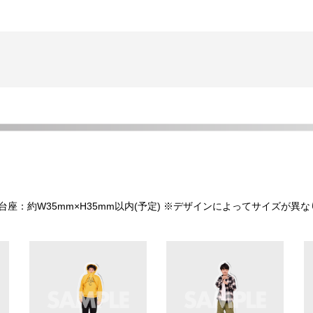
内 台座：約W35mm×H35mm以内(予定) ※デザインによってサイズが異