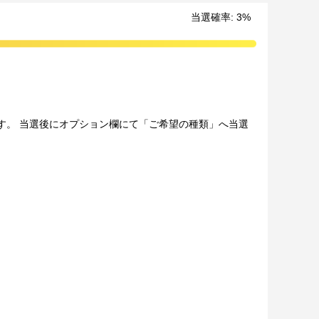
する購入代行サービス「World Shopping」を
当選確率
:
3
%
ください。
けます。 当選後にオプション欄にて「ご希望の種類」へ当選
（原則として期間終了後の翌日12時以降に通知します）