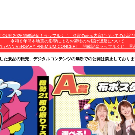
*C TOUR 2026開催記念！ラッフルくじ G賞の表示内容についてのお詫
令和８年熊本地震の影響によるお荷物のお届け遅延について
7th ANNIVERSARY PREMIUM CONCERT」開催記念ラッフル
した景品の転売、デジタルコンテンツの無断での公開は禁止しておりま
その他営利目的での転売行為は禁止しております。
ツは、出品者が著作権を有しております。無断でのSNS等での公開、譲渡、その他
オークション等への出品、その他営利目的での転売は禁止しております。