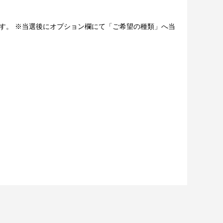
けます。 ※当選後にオプション欄にて「ご希望の種類」へ当
での公開、譲渡、その他著作権を侵害する行為は禁止して
ております。
させていただく可能性がございます。（該当者には別途
ます。
場合、ご希望の景品や宛名以外でのお届けとなる可能性