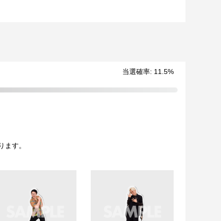
当選確率
:
11.5
%
なります。