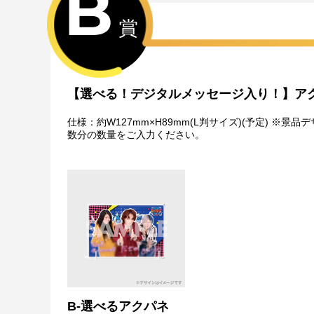
B
・弊社指定の配送業者から発送させていただくため、配
・日本国内在住のお客様からの海外への配送はできません。
賞
ご利用いただけます。
特典について
・多連特典をご希望の場合、「くじ引き内容の選択」に
※単発（1回ボタン）で引いた方は多連特典の対象とは
【選べる！デジタルメッセージ入り！】ア
Wチャンス賞について
・Wチャンス賞は対象の期間内くじ引き1回ごとにチャ
仕様：約W127mm×H89mm(L判サイズ)(予定)
・抽選は該当するWチャンス賞の期間終了後に一括で行
数分の数量をご入力ください。
・Wチャンス賞のチャレンジには初回のみアンケートへ
・2回目以降は自動的に開催中のWチャンス賞へ応募と
B-選べるアクパネ