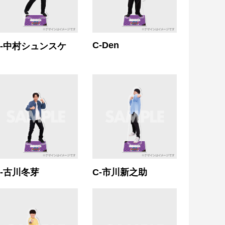
C-Den
C-中村シュンスケ
C-古川冬芽
C-市川新之助