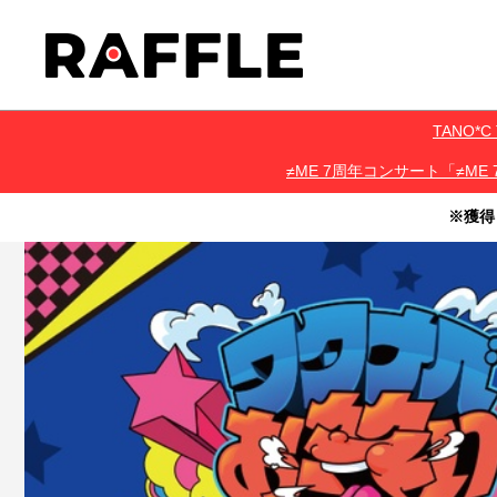
TANO
≠ME 7周年コンサート「≠ME 
※獲得
・本サービスで獲得された景品をオークション等へ出品する行為、
・本サービスで獲得された動画･画像･ボイス等のデジタルコンテン
・当選権利は当選者ご本人のみ有効となります。当選権利の譲渡、