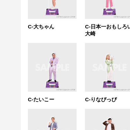
C-大ちゃん
C-日本一おもしろ
大崎
C-たいこー
C-りなぴっぴ