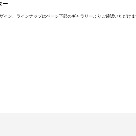
ター
) ※景品デザイン、ラインナップはページ下部のギャラリーよりご確認いただ
仕様が変更となる可能性がございます。
る場合がございます。
品・交換はいたしかねます。
た景品の不備、未到着に関する対応は原則いたしかねます。
する行為、その他営利目的での転売行為は禁止しております。
タルコンテンツは、出品者が著作権を有しております。無断でのSNS等
利の譲渡、オークション等への出品、その他営利目的での転売は禁止し
できなくなる場合がございます。その場合、別のサイン入り景品に変更
程度の微細なキズ・縫製・糸くずなどに関しましては交換対象外となり
責任を負いません。
プション登録）する必要がございます。期限内に登録いただけなかった
がございます。
目安から前後した配送となる場合がございます。