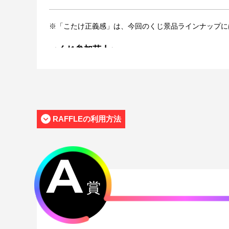
※「こたけ正義感」は、今回のくじ景品ラインナップに
＜くじ参加芸人＞
ちゃんぴおんず
えびしゃ
リンダカラー∞
ジグロポッカ
リバーマン
ナチョス。
RAFFLEの利用方法
まいあんつ
足腰げんき教室
ぎょねこ
ぱーてぃーちゃん
A
豆鉄砲
チュランペット
フタリシズカ
賞
金の国
四千頭身
ロングロング
Gパンパンダ
ファイヤーサンダー