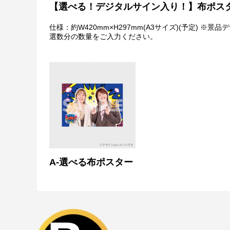
ラパルフェ
【選べる！デジタルサイン入り！】布ポス
土佐兄弟
Aマッソ
仕様：約W420mm×H297mm(A3サイズ)(予定
選数分の数量をご入力ください。
注意事項
・景品デザインはイメージです。状況によりデザイン・
・景品の種類または景品デザインによってサイズが異な
・くじご利用後のお客様都合での景品のキャンセル・返
・景品の配送完了から1ヶ月経過後にお問合せいただい
・本サービスで獲得された景品をオークション等へ出品
・本サービスで獲得された動画･画像･ボイス等のデジ
おります。
・当選権利は当選者ご本人のみ有効となります。当選権
・運営様の都合により、一部サイン入り景品がご用意が
メールにてご連絡させていただきます。）
・製造に伴い発生した製品イメージを大きく損なわない
A-選べる布ポスター
・弊社サイト以外で景品を購入された場合、弊社は一切
・一部の景品は希望景品の選択や希望の宛名を入力（オ
がございます。
配送について
・サイン入り景品とサインなし景品は別配送となる場合
・製作状況や天候状況によりくじページに記載のお届け