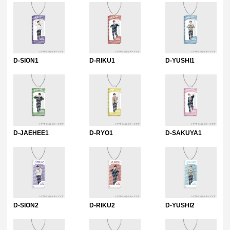
D-SION1
D-RIKU1
D-YUSHI1
D-JAEHEE1
D-RYO1
D-SAKUYA1
D-SION2
D-RIKU2
D-YUSHI2