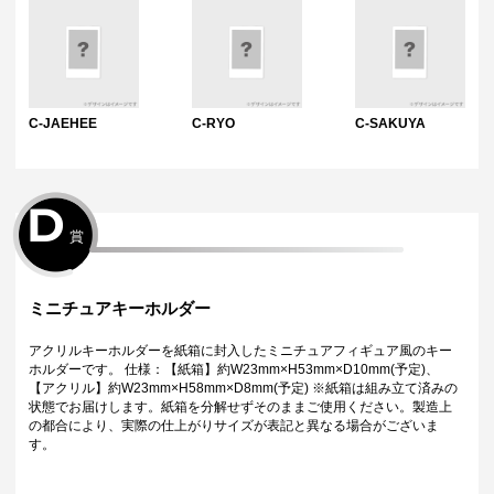
C-JAEHEE
C-RYO
C-SAKUYA
D
賞
ミニチュアキーホルダー
アクリルキーホルダーを紙箱に封入したミニチュアフィギュア風のキー
ホルダーです。 仕様：【紙箱】約W23mm×H53mm×D10mm(予定)、
【アクリル】約W23mm×H58mm×D8mm(予定) ※紙箱は組み立て済みの
状態でお届けします。紙箱を分解せずそのままご使用ください。製造上
の都合により、実際の仕上がりサイズが表記と異なる場合がございま
す。