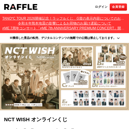
ログイン
会員登録
TANO*C TOUR 2026開催記念！ラッフルくじ G賞の表示内容についてのお詫びとご報告
令和８年熊本地震の影響によるお荷物のお届け遅延について
≠ME 7周年コンサート「≠ME 7th ANNIVERSARY PREMIUM CONCERT」開催記念ラッフルくじ 景品お届け遅延のお詫びとご案内
※獲得した景品の転売、デジタルコンテンツの無断での公開は禁止しております。
・本サービスで獲得された景品をオークション等へ出品する行為、その他営利目的での転売行
為は禁止しております。
・本サービスで獲得された動画･画像･ボイス等のデジタルコンテンツは、出品者が著作権を有
しております。無断でのSNS等での公開、譲渡、その他著作権を侵害する行為は禁止しており
ます。
・当選権利は当選者ご本人のみ有効となります。当選権利の譲渡、オークション等への出品、
その他営利目的での転売は禁止しております。
NCT WISH オンラインくじ