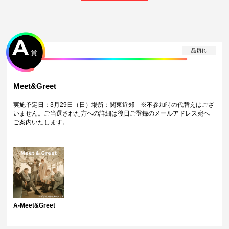
・ご当選されたオンラインくじアカウント情報と顔写真付き身分証明書
をMeet&Greetご参加時に確認させていただきます。個人情報が異なる場
合は、いかなる理由がありましてもご参加いただけない場合がございま
すので、あらかじめご了承ください。
・会場への交通費 / ご宿泊費等はすべてお客様のご負担となります。あら
A
かじめご了承ください。
品切れ
賞
【B賞 ご当選者様のお名前入り！直筆サイン入りポストカード】につき
まして
・当選後オプション欄に「ご希望のお名前」をご当選分ご記入くださ
い。お名前はアルファベット・平仮名・カタカナのみとなります。また
Meet&Greet
ご記入いただいた内容が文章と判断された場合はお名前のみの記載とな
ります。
実施予定日：3月29日（日）場所：関東近郊 ※不参加時の代替えはござ
注意事項
いません。ご当選された方への詳細は後日ご登録のメールアドレス宛へ
・景品に使用する写真や素材はやむを得ない事情により、後日撮影した
ご案内いたします。
写真や別日程の撮り下ろし素材に変更させていただく場合がございま
す。
・景品デザインはイメージです。状況によりデザイン・仕様が変更とな
る可能性がございます。
・景品の種類または景品デザインによってサイズが異なる場合がござい
ます。
・くじご利用後のお客様都合での景品のキャンセル・返品・交換はいた
しかねます。
・景品の配送完了から1ヶ月経過後にお問合せいただいた景品の不備、未
A-Meet&Greet
到着に関する対応は原則いたしかねます。
・本サービスで獲得された景品をオークション等へ出品する行為、その
他営利目的での転売行為は禁止しております。