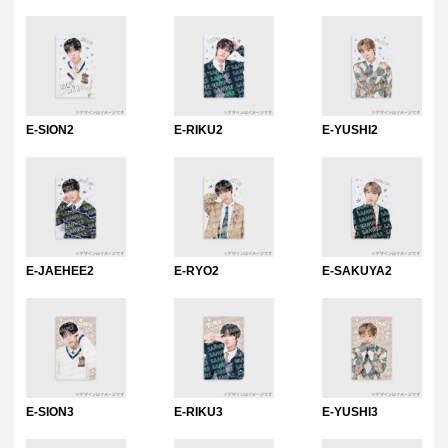
E-SION2
E-RIKU2
E-YUSHI2
E-JAEHEE2
E-RYO2
E-SAKUYA2
E-SION3
E-RIKU3
E-YUSHI3