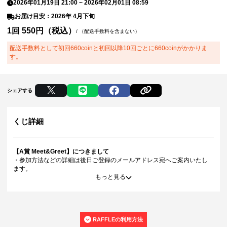
2026年01月19日 21:00
~
2026年02月01日 08:59
お届け目安：2026年 4月下旬
1回 550円（税込）
/
（配送手数料を含まない）
配送手数料として初回660coinと初回以降10回ごとに660coinがかかりま
す。
シェアする
くじ詳細
【A賞 Meet&Greet】につきまして
・参加方法などの詳細は後日ご登録のメールアドレス宛へご案内いたし
ます。
もっと見る
・お客様のご都合でMeet&Greetにご参加されなかった場合、商品代金の
返金や代替えはございません。あらかじめご了承ください。
・当選権利は当選者ご本人のみ有効となります。当選権利の譲渡、オー
クション等への出品、その他営利目的での転売は禁止しております。そ
のような行為が発覚した場合は、当選権利は無効となり、ご参加をお断
RAFFLEの利用方法
りいたしますので、あらかじめご了承ください。