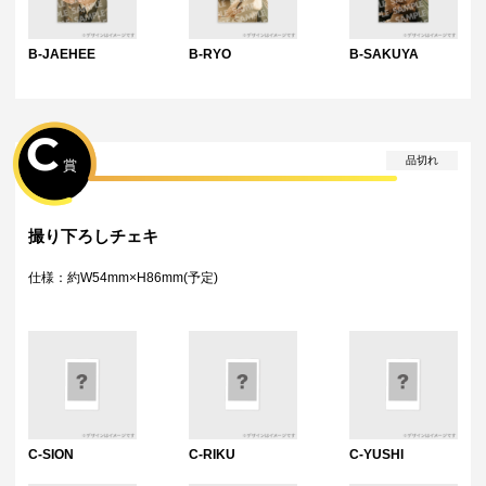
・Wチャンス賞はございません。
B-JAEHEE
B-RYO
B-SAKUYA
C
品切れ
賞
撮り下ろしチェキ
仕様：約W54mm×H86mm(予定)
C-SION
C-RIKU
C-YUSHI