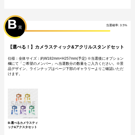
・サイン入り景品とサインなし景品は別配送となる場合がございます。
・製作状況や天候状況によりくじページに記載のお届け目安から前後し
た配送となる場合がございます。
・弊社指定の配送業者から発送させていただくため、配送業者および配
B
送方法はお選びいただくことができません。
当選確率
:
3.5
%
賞
・海外への配送は対応しておりません。
特典について
・多連特典をご希望の場合、「くじ引き内容の選択」にてご希望の景品
【選べる！】カメラスティック&アクリルスタンドセット
が表示されているボタンを選択の上でくじ引きを行ってください。
※単発（1回ボタン）で引いた方は多連特典の対象とはなりませんのでご
注意ください。
仕様：全体サイズ：約W182mm×H257mm(予定) ※当選後にオプション
欄にて「ご希望のメンバー」へ当選数分の数量をご入力ください。※景
Wチャンス賞について
品デザイン、ラインナップはページ下部のギャラリーよりご確認いただ
・Wチャンス賞は対象の期間内くじ引き1回ごとにチャレンジできる特別
けます。
キャンペーンです。
・抽選は該当するWチャンス賞の期間終了後に一括で行い、完了次第当落
に関わらず権利保有者全員に結果をお知らせします。（原則として期間
終了後の翌日12時以降に通知します）
・Wチャンス賞のチャレンジには初回のみアンケートへのご回答が必須と
なります。
・2回目以降は自動的に開催中のWチャンス賞へ応募となります。
B-選べるカメラスティ
ック&アクスタセット