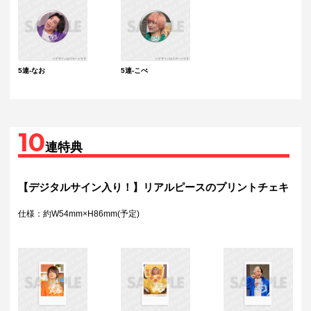
5連-なお
5連-こぺ
10
連特典
【デジタルサイン入り！】リアルピースのプリントチェキ
仕様：約W54mm×H86mm(予定)