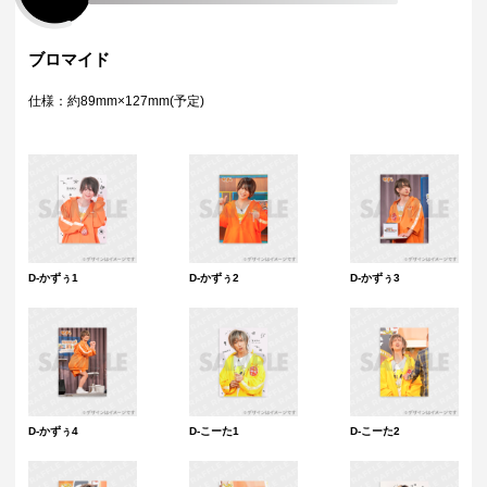
ブロマイド
仕様：約89mm×127mm(予定)
D-かずぅ1
D-かずぅ2
D-かずぅ3
D-かずぅ4
D-こーた1
D-こーた2