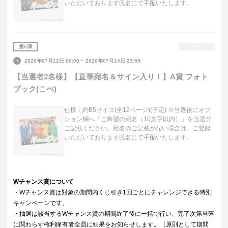
いただいております氏名にて手配いたします。
第
5
弾
終了
2026年07月12日 00:00
~
2026年07月14日 23:59
【当選者2名様】【直筆宛名＆サイン入り！】A賞 フォト
ブック(こぺ)
仕様：約B5サイズ(全12ページ)(予定) ※当選後にオプ
ション欄へ「ご希望の宛名（10文字以内）」を当選分
ご記載ください。宛名のご記載がない場合は、ご登録
いただいております氏名にて手配いたします。
Wチャンス賞について
・Wチャンス賞は対象の期間内くじ引き1回ごとにチャレンジできる特別
キャンペーンです。
・抽選は該当するWチャンス賞の期間終了後に一括で行い、完了次第当落
に関わらず権利保有者全員に結果をお知らせします。（原則として期間