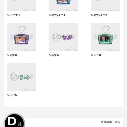
C-こーた2
C-かちょー1
C-かちょー2
C-なお1
C-なお2
C-こぺ1
C-こぺ2
D
当選確率
:
50
%
賞