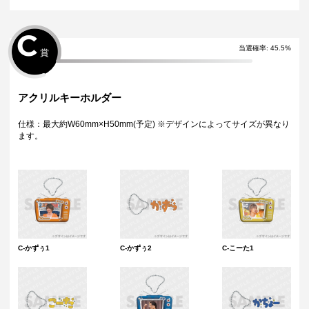
C
当選確率
:
45.5
%
賞
アクリルキーホルダー
仕様：最大約W60mm×H50mm(予定) ※デザインによってサイズが異なり
ます。
C-かずぅ1
C-かずぅ2
C-こーた1