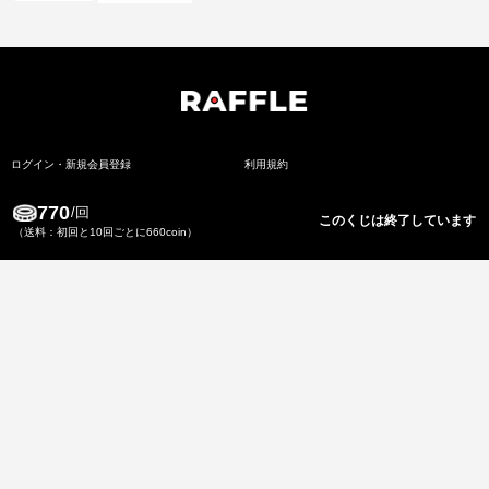
ログイン・新規会員登録
利用規約
開催中のくじ一覧
個人情報保護方針
770
/回
このくじは終了しています
（送料：初回と10回ごとに660coin）
よくある質問
個人情報の取扱いについて
お知らせ
特定商取引法に基づく表記
景品のお取り扱いについての注意事項
資金決済法に基づく表記
Copyrights 2021, Fogg Inc.All rights reserved.