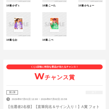
10連-かずぅ
10連-こーた
10連-かちょー
10連-なお
10連-こぺ
くじ1回毎に特別な景品が当たるチャンス！
W
チャンス賞
第
1
弾
終了
2026年07月01日 12:00
~
2026年07月02日 23:59
【当選者2名様】【直筆宛名＆サイン入り！】A賞 フォト