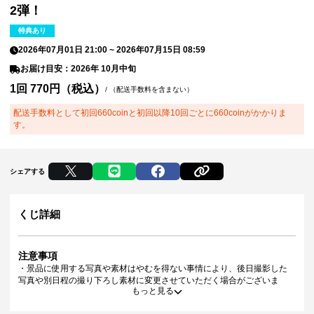
2弾！
特典あり
2026年07月01日 21:00
~
2026年07月15日 08:59
お届け目安：2026年 10月中旬
1回 770円（税込）
/
（配送手数料を含まない）
配送手数料として初回660coinと初回以降10回ごとに660coinがかかりま
す。
シェアする
くじ詳細
注意事項
・景品に使用する写真や素材はやむを得ない事情により、後日撮影した
写真や別日程の撮り下ろし素材に変更させていただく場合がございま
もっと見る
す。
・景品デザインはイメージです。状況によりデザイン・仕様が変更とな