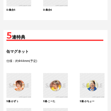
D-集合5
D-集合6
5
連特典
缶マグネット
仕様：約Φ44mm(予定)
5連-かずぅ
5連-こーた
5連-かちょー