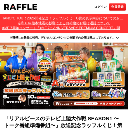
ログイン
会員登録
TANO*C TOUR 2026開催記念！ラッフルくじ G賞の表示内容についてのお詫びとご報告
令和８年熊本地震の影響によるお荷物のお届け遅延について
≠ME 7周年コンサート「≠ME 7th ANNIVERSARY PREMIUM CONCERT」開催記念ラッフルくじ 景品お届け遅延のお詫びとご案内
※獲得した景品の転売、デジタルコンテンツの無断での公開は禁止しております。
・本サービスで獲得された景品をオークション等へ出品する行為、その他営利目的での転売行
為は禁止しております。
・本サービスで獲得された動画･画像･ボイス等のデジタルコンテンツは、出品者が著作権を有
しております。無断でのSNS等での公開、譲渡、その他著作権を侵害する行為は禁止しており
ます。
・当選権利は当選者ご本人のみ有効となります。当選権利の譲渡、オークション等への出品、
その他営利目的での転売は禁止しております。
「リアルピースのテレビ上陸大作戦 SEASON1 〜
トーク番組準備番組〜」放送記念ラッフルくじ！第