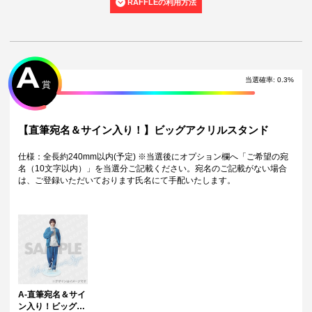
RAFFLEの利用方法
・くじご利用後のお客様都合での景品のキャンセル・返品・交換はいた
しかねます。
・景品の配送完了から1ヶ月経過後にお問合せいただいた景品の不備、未
到着に関する対応は原則いたしかねます。
・本サービスで獲得された景品をオークション等へ出品する行為、その
他営利目的での転売行為は禁止しております。
A
・本サービスで獲得された動画･画像･ボイス等のデジタルコンテンツ
当選確率
:
0.3
%
賞
は、出品者が著作権を有しております。無断でのSNS等での公開、譲
渡、その他著作権を侵害する行為は禁止しております。
・当選権利は当選者ご本人のみ有効となります。当選権利の譲渡、オー
クション等への出品、その他営利目的での転売は禁止しております。
【直筆宛名＆サイン入り！】ビッグアクリルスタンド
・運営様の都合により、一部サイン入り景品がご用意ができなくなる場
合がございます。その場合、別のサイン入り景品に変更させていただく
仕様：全長約240mm以内(予定) ※当選後にオプション欄へ「ご希望の宛
可能性がございます。（該当者には別途メールにてご連絡させていただ
名（10文字以内）」を当選分ご記載ください。宛名のご記載がない場合
きます。）
は、ご登録いただいております氏名にて手配いたします。
・製造に伴い発生した製品イメージを大きく損なわない程度の微細なキ
ズ・縫製・糸くずなどに関しましては交換対象外となります。
・弊社サイト以外で景品を購入された場合、弊社は一切責任を負いませ
ん。
・一部の景品は希望景品の選択や希望の宛名を入力（オプション登録）
する必要がございます。期限内に登録いただけなかった場合、ご希望の
景品や宛名以外でのお届けとなる可能性がございます。
配送について
・サイン入り景品とサインなし景品は別配送となる場合がございます。
A-直筆宛名＆サイ
・製作状況や天候状況によりくじページに記載のお届け目安から前後し
ン入り！ビッグア
た配送となる場合がございます。