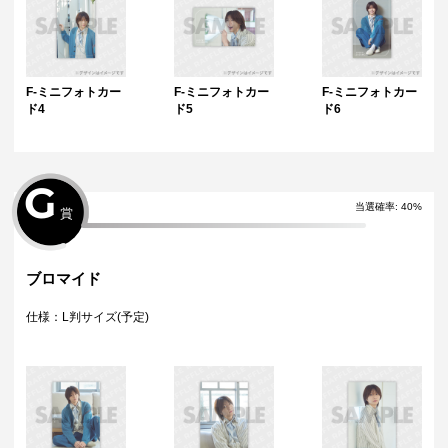
F-ミニフォトカー
F-ミニフォトカー
F-ミニフォトカー
ド4
ド5
ド6
G
当選確率
:
40
%
賞
ブロマイド
仕様：L判サイズ(予定)