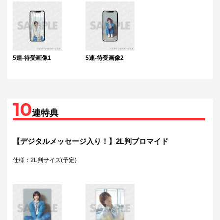
5連-待受画像1
5連-待受画像2
10
連特典
【デジタルメッセージ入り！】2L判ブロマイド
仕様：2L判サイズ(予定)