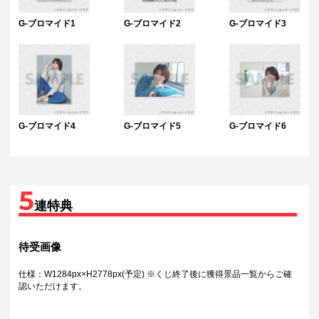
G-ブロマイド1
G-ブロマイド2
G-ブロマイド3
G-ブロマイド4
G-ブロマイド5
G-ブロマイド6
5
連特典
待受画像
仕様：W1284px×H2778px(予定) ※くじ終了後に獲得景品一覧からご確
認いただけます。