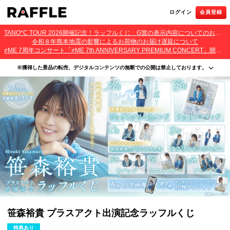
ログイン
会員登録
TANO*C TOUR 2026開催記念！ラッフルくじ G賞の表示内容についてのお詫びとご報告
令和８年熊本地震の影響によるお荷物のお届け遅延について
≠ME 7周年コンサート「≠ME 7th ANNIVERSARY PREMIUM CONCERT」開催記念ラッフルくじ 景品お届け遅延のお詫びとご案内
※獲得した景品の転売、デジタルコンテンツの無断での公開は禁止しております。
・本サービスで獲得された景品をオークション等へ出品する行為、その他営利目的での転売行
為は禁止しております。
・本サービスで獲得された動画･画像･ボイス等のデジタルコンテンツは、出品者が著作権を有
しております。無断でのSNS等での公開、譲渡、その他著作権を侵害する行為は禁止しており
ます。
・当選権利は当選者ご本人のみ有効となります。当選権利の譲渡、オークション等への出品、
その他営利目的での転売は禁止しております。
笹森裕貴 プラスアクト出演記念ラッフルくじ
特典あり