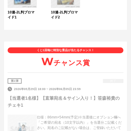
10連-2L判ブロマ
10連-2L判ブロマ
イド1
イド2
くじ1回毎に特別な景品が当たるチャンス！
W
チャンス賞
第
1
弾
終了
2026年05月29日 18:00
~
2026年06月05日 23:59
【当選者1名様】【直筆宛名＆サイン入り！】笹森裕貴の
チェキ1
仕様：86mm×54mm(予定)※当選後にオプション欄へ
「ご希望の宛名（10文字以内）」を当選分ご記載くだ
さい。宛名のご記載がない場合は、ご登録いただいて