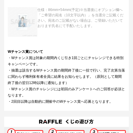
仕様：86mm×54mm(予定)※当選後にオプション欄へ
「ご希望の宛名（10文字以内）」を当選分ご記載くだ
さい。宛名のご記載がない場合は、ご登録いただいて
おります氏名にて手配いたします。
Wチャンス賞について
・Wチャンス賞は対象の期間内くじ引き1回ごとにチャレンジできる特別
キャンペーンです。
・抽選は該当するWチャンス賞の期間終了後に一括で行い、完了次第当落
に関わらず権利保有者全員に結果をお知らせします。（原則として期間
終了後の翌日12時以降に通知します）
・Wチャンス賞のチャレンジには初回のみアンケートへのご回答が必須と
なります。
・2回目以降は自動的に開催中のWチャンス賞へ応募となります。