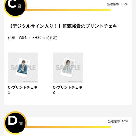
C
当選確率
:
8.2
%
賞
【デジタルサイン入り！】笹森裕貴のプリントチェキ
仕様：W54mm×H86mm(予定)
C-プリントチェキ
C-プリントチェキ
1
2
D
当選確率
:
10
%
賞