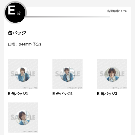
E
当選確率
:
15
%
賞
缶バッジ
仕様：φ44mm(予定)
E-缶バッジ1
E-缶バッジ2
E-缶バッジ3