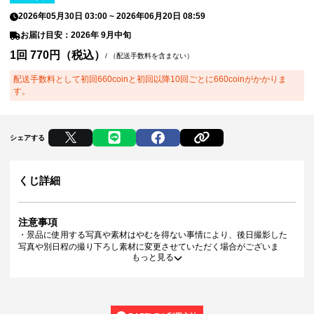
2026年05月30日 03:00
~
2026年06月20日 08:59
お届け目安：2026年 9月中旬
1回 770円（税込）
/
（配送手数料を含まない）
配送手数料として初回660coinと初回以降10回ごとに660coinがかかりま
す。
シェアする
くじ詳細
注意事項
・景品に使用する写真や素材はやむを得ない事情により、後日撮影した
写真や別日程の撮り下ろし素材に変更させていただく場合がございま
もっと見る
す。
・景品デザインはイメージです。状況によりデザイン・仕様が変更とな
る可能性がございます。
・景品の種類または景品デザインによってサイズが異なる場合がござい
ます。