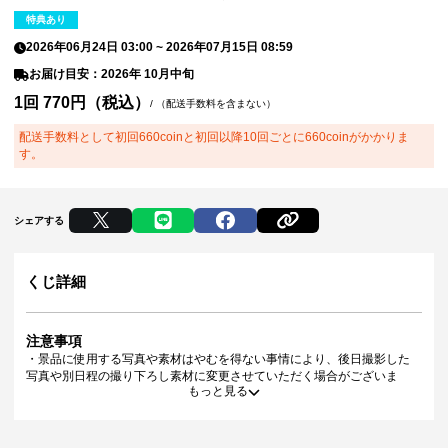
特典あり
2026年06月24日 03:00
~
2026年07月15日 08:59
お届け目安：2026年 10月中旬
1回 770円（税込）
/
（配送手数料を含まない）
配送手数料として初回660coinと初回以降10回ごとに660coinがかかりま
す。
シェアする
くじ詳細
注意事項
・景品に使用する写真や素材はやむを得ない事情により、後日撮影した
写真や別日程の撮り下ろし素材に変更させていただく場合がございま
もっと見る
す。
・景品デザインはイメージです。状況によりデザイン・仕様が変更とな
る可能性がございます。
・景品の種類または景品デザインによってサイズが異なる場合がござい