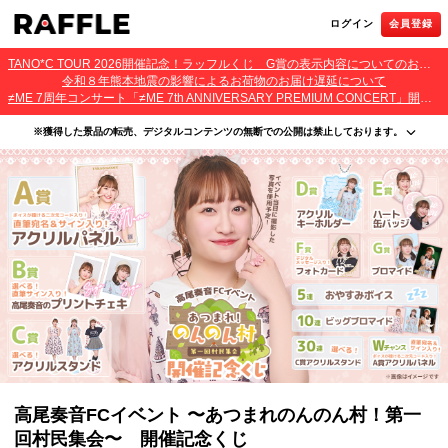
ログイン
会員登録
TANO*C TOUR 2026開催記念！ラッフルくじ G賞の表示内容についてのお詫びとご報告
令和８年熊本地震の影響によるお荷物のお届け遅延について
≠ME 7周年コンサート「≠ME 7th ANNIVERSARY PREMIUM CONCERT」開催記念ラッフルくじ 景品お届け遅延のお詫びとご案内
※獲得した景品の転売、デジタルコンテンツの無断での公開は禁止しております。
・本サービスで獲得された景品をオークション等へ出品する行為、その他営利目的での転売行
為は禁止しております。
・本サービスで獲得された動画･画像･ボイス等のデジタルコンテンツは、出品者が著作権を有
しております。無断でのSNS等での公開、譲渡、その他著作権を侵害する行為は禁止しており
ます。
・当選権利は当選者ご本人のみ有効となります。当選権利の譲渡、オークション等への出品、
その他営利目的での転売は禁止しております。
高尾奏音FCイベント 〜あつまれのんのん村！第一
回村民集会〜 開催記念くじ