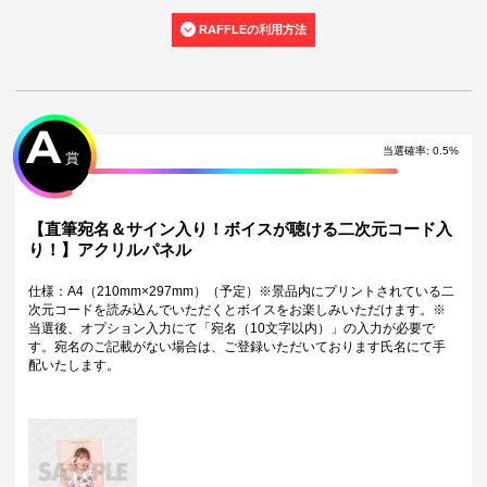
ます。
RAFFLEの利用方法
・くじご利用後のお客様都合での景品のキャンセル・返品・交換はいた
しかねます。
・景品の配送完了から1ヶ月経過後にお問合せいただいた景品の不備、未
到着に関する対応は原則いたしかねます。
・本サービスで獲得された景品をオークション等へ出品する行為、その
他営利目的での転売行為は禁止しております。
A
・本サービスで獲得された動画･画像･ボイス等のデジタルコンテンツ
当選確率
:
0.5
%
賞
は、出品者が著作権を有しております。無断でのSNS等での公開、譲
渡、その他著作権を侵害する行為は禁止しております。
・当選権利は当選者ご本人のみ有効となります。当選権利の譲渡、オー
クション等への出品、その他営利目的での転売は禁止しております。
【直筆宛名＆サイン入り！ボイスが聴ける二次元コード入
・運営様の都合により、一部サイン入り景品がご用意ができなくなる場
り！】アクリルパネル
合がございます。その場合、別のサイン入り景品に変更させていただく
可能性がございます。（該当者には別途メールにてご連絡させていただ
きます。）
仕様：A4（210mm×297mm）（予定）※景品内にプリントされている二
・製造に伴い発生した製品イメージを大きく損なわない程度の微細なキ
次元コードを読み込んでいただくとボイスをお楽しみいただけます。※
ズ・縫製・糸くずなどに関しましては交換対象外となります。
当選後、オプション入力にて「宛名（10文字以内）」の入力が必要で
・弊社サイト以外で景品を購入された場合、弊社は一切責任を負いませ
す。宛名のご記載がない場合は、ご登録いただいております氏名にて手
ん。
配いたします。
・一部の景品は希望景品の選択や希望の宛名を入力（オプション登録）
する必要がございます。期限内に登録いただけなかった場合、ご希望の
景品や宛名以外でのお届けとなる可能性がございます。
配送について
・サイン入り景品とサインなし景品は別配送となる場合がございます。