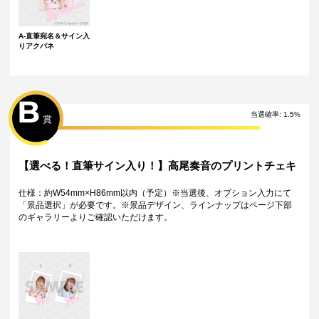
・製作状況や天候状況によりくじページに記載のお届け目安から前後し
た配送となる場合がございます。
・弊社指定の配送業者から発送させていただくため、配送業者および配
送方法はお選びいただくことができません。
A-直筆宛名＆サイン入
りアクパネ
・海外への配送は対応しておりません。
特典について
・多連特典をご希望の場合、「くじ引き内容の選択」にてご希望の景品
が表示されているボタンを選択の上でくじ引きを行ってください。
B
※単発（1回ボタン）で引いた方は多連特典の対象とはなりませんのでご
当選確率
:
1.5
%
注意ください。
賞
Wチャンス賞について
・Wチャンス賞は対象の期間内くじ引き1回ごとにチャレンジできる特別
キャンペーンです。
【選べる！直筆サイン入り！】高尾奏音のプリントチェキ
・抽選は該当するWチャンス賞の期間終了後に一括で行い、完了次第当落
に関わらず権利保有者全員に結果をお知らせします。（原則として期間
仕様：約W54mm×H86mm以内（予定）※当選後、オプション入力にて
終了後の翌日12時以降に通知します）
「景品選択」が必要です。※景品デザイン、ラインナップはページ下部
・Wチャンス賞のチャレンジには初回のみアンケートへのご回答が必須と
のギャラリーよりご確認いただけます。
なります。
・2回目以降は自動的に開催中のWチャンス賞へ応募となります。