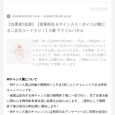
終了
2026年06月23日 18:00
~
2026年07月14日 23:59
【当選者3名様】【直筆宛名＆サイン入り！ボイスが聴け
る二次元コード入り！】A賞 アクリルパネル
仕様：A4（210mm×297mm）（予定）※景品内にプ
リントされている二次元コードを読み込んでいただく
とボイスをお楽しみいただけます。※当選後、オプシ
ョン入力にて「宛名（10文字以内）」の入力が必要で
す。宛名のご記載がない場合は、ご登録いただいてお
ります氏名にて手配いたします。
Wチャンス賞について
・Wチャンス賞は対象の期間内くじ引き1回ごとにチャレンジできる特別
キャンペーンです。
・抽選は該当するWチャンス賞の期間終了後に一括で行い、完了次第当落
に関わらず権利保有者全員に結果をお知らせします。（原則として期間
終了後の翌日12時以降に通知します）
・Wチャンス賞のチャレンジには初回のみアンケートへのご回答が必須と