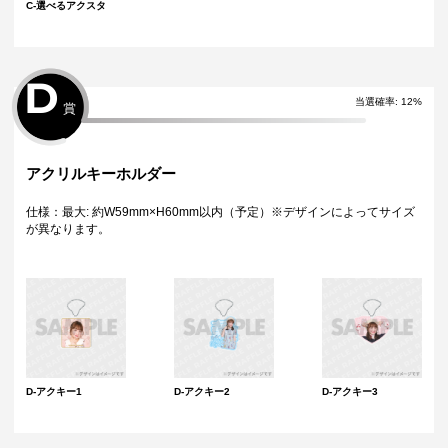
C-選べるアクスタ
D
当選確率
:
12
%
賞
アクリルキーホルダー
仕様：最大: 約W59mm×H60mm以内（予定）※デザインによってサイズ
が異なります。
D-アクキー1
D-アクキー2
D-アクキー3