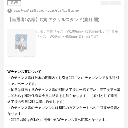
第
4
弾
終了
2026年03月12日 00:00
~
2026年03月17日 23:59
【当選者1名様】C賞 アクリルスタンド(渡月 麗)
仕様：本体サイズ：W100mm×H130mm×D3mm 台座
サイズ：W50mm×H50mm×D3mm(予定)
Wチャンス賞について
・Wチャンス賞は対象の期間内くじ引き1回ごとにチャレンジできる特別
キャンペーンです。
・抽選は該当するWチャンス賞の期間終了後に一括で行い、完了次第当落
に関わらず権利保有者全員に結果をお知らせします。（原則として期間
終了後の翌日12時以降に通知します）
・Wチャンス賞のチャレンジには初回のみアンケートへのご回答が必須と
なります。
・2回目以降は自動的に開催中のWチャンス賞へ応募となります。