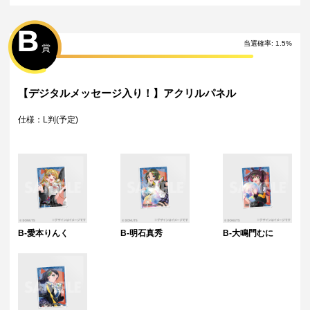
※単発（1回ボタン）で引いた方は多連特典の対象とはなりませんのでご
注意ください。
B
Wチャンス賞について
当選確率
:
1.5
%
賞
・Wチャンス賞は対象の期間内くじ引き1回ごとにチャレンジできる特別
キャンペーンです。
・抽選は該当するWチャンス賞の期間終了後に一括で行い、完了次第当落
に関わらず権利保有者全員に結果をお知らせします。（原則として期間
【デジタルメッセージ入り！】アクリルパネル
終了後の翌日12時以降に通知します）
・Wチャンス賞のチャレンジには初回のみアンケートへのご回答が必須と
仕様：L判(予定)
なります。
・2回目以降は自動的に開催中のWチャンス賞へ応募となります。
・
【Happy Around!】D4DJ Groovy Mix 5周年記念ラッフルくじ
https://raffle-kuji.jp/lotteries/1214
・【Peaky P-key】D4DJ Groovy Mix 5周年記念ラッフルくじ
https://raffle-kuji.jp/lotteries/1215
・【Photon Maiden】D4DJ Groovy Mix 5周年記念ラッフルくじ
https://raffle-kuji.jp/lotteries/1216
B-愛本りんく
B-明石真秀
B-大鳴門むに
・【Merm4id】D4DJ Groovy Mix 5周年記念ラッフルくじ
https://raffle-kuji.jp/lotteries/1217
・【燐舞曲】D4DJ Groovy Mix 5周年記念ラッフルくじ
https://raffle-kuji.jp/lotteries/1218