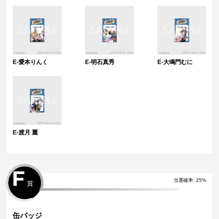
E-愛本りんく
E-明石真秀
E-大鳴門むに
E-渡月 麗
F
当選確率
:
25
%
賞
缶バッジ