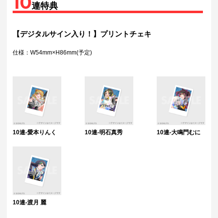
10
連特典
【デジタルサイン入り！】プリントチェキ
仕様：W54mm×H86mm(予定)
10連-愛本りんく
10連-明石真秀
10連-大鳴門むに
10連-渡月 麗