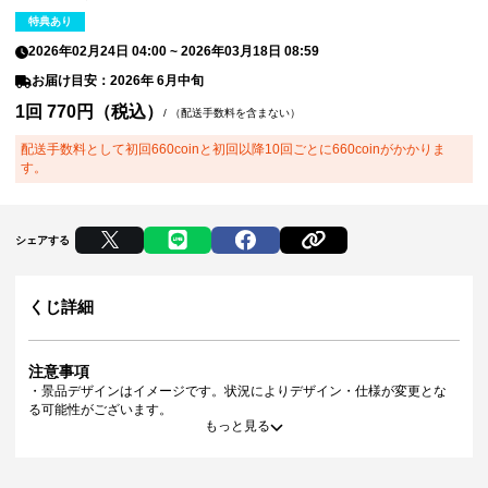
特典あり
2026年02月24日 04:00
~
2026年03月18日 08:59
お届け目安：2026年 6月中旬
1回 770円（税込）
/
（配送手数料を含まない）
配送手数料として初回660coinと初回以降10回ごとに660coinがかかりま
す。
シェアする
くじ詳細
注意事項
・景品デザインはイメージです。状況によりデザイン・仕様が変更とな
る可能性がございます。
もっと見る
・景品の種類または景品デザインによってサイズが異なる場合がござい
ます。
・くじご利用後のお客様都合での景品のキャンセル・返品・交換はいた
しかねます。