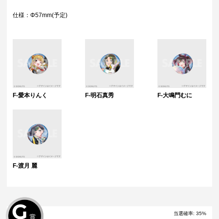
仕様：Φ57mm(予定)
F-愛本りんく
F-明石真秀
F-大鳴門むに
F-渡月 麗
G
当選確率
:
35
%
賞