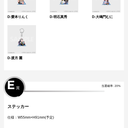
D-愛本りんく
D-明石真秀
D-大鳴門むに
D-渡月 麗
E
当選確率
:
20
%
賞
ステッカー
仕様：W55mm×H91mm(予定)