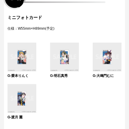
ミニフォトカード
仕様：W55mm×H89mm(予定)
G-愛本りんく
G-明石真秀
G-大鳴門むに
G-渡月 麗