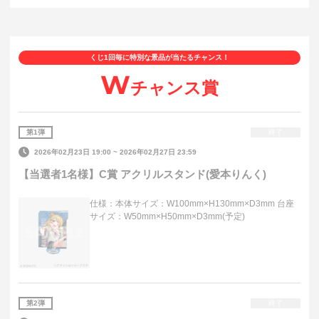
くじ1回毎に特別な景品が当たるチャンス！
W
チャンス賞
第
1
弾
終了
2026年02月23日 19:00
~
2026年02月27日 23:59
【当選者1名様】C賞 アクリルスタンド(愛本りんく)
仕様：本体サイズ：W100mm×H130mm×D3mm 台座
サイズ：W50mm×H50mm×D3mm(予定)
第
2
弾
終了