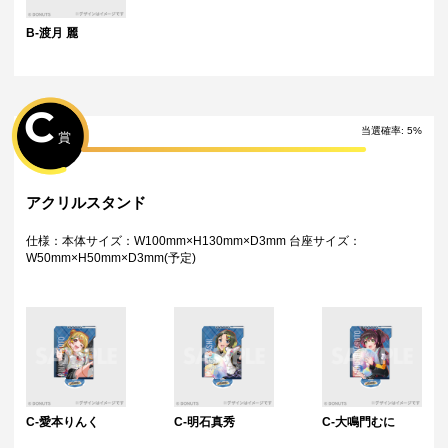
・【Lyrical Lily】D4DJ Groovy Mix 5周年記念ラッフルくじ
https://raffle-kuji.jp/lotteries/1219
B-渡月 麗
・【UniChØrd】D4DJ Groovy Mix 5周年記念ラッフルくじ
https://raffle-kuji.jp/lotteries/1220
・【Abyssmare】D4DJ Groovy Mix 5周年記念ラッフルくじ
https://raffle-kuji.jp/lotteries/1221
C
当選確率
:
5
%
賞
アクリルスタンド
仕様：本体サイズ：W100mm×H130mm×D3mm 台座サイズ：
W50mm×H50mm×D3mm(予定)
C-愛本りんく
C-明石真秀
C-大鳴門むに