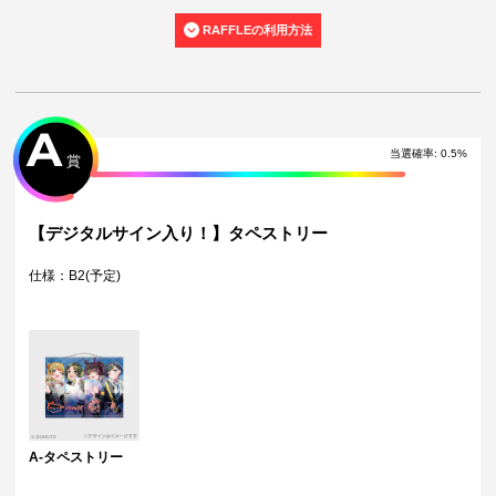
・景品の配送完了から1ヶ月経過後にお問合せいただいた景品の不備、未
RAFFLEの利用方法
到着に関する対応は原則いたしかねます。
・本サービスで獲得された景品をオークション等へ出品する行為、その
他営利目的での転売行為は禁止しております。
・本サービスで使用している画像は、出品者が著作権を有しておりま
す。著作権を侵害する行為は禁止しております。
・当選権利は当選者ご本人のみ有効となります。当選権利の譲渡、オー
A
クション等への出品、その他営利目的での転売は禁止しております。
当選確率
:
0.5
%
賞
・製造に伴い発生した製品イメージを大きく損なわない程度の微細なキ
ズ・縫製・糸くずなどに関しましては交換対象外となります。
・弊社サイト以外で景品を購入された場合、弊社は一切責任を負いませ
ん。
【デジタルサイン入り！】タペストリー
・一部の景品は希望景品の選択や希望の宛名を入力（オプション登録）
する必要がございます。期限内に登録いただけなかった場合、ご希望の
仕様：B2(予定)
景品や宛名以外でのお届けとなる可能性がございます。
配送について
・サイン入り景品とサインなし景品は別配送となる場合がございます。
・製作状況や天候状況によりくじページに記載のお届け目安から前後し
た配送となる場合がございます。
・弊社指定の配送業者から発送させていただくため、配送業者および配
送方法はお選びいただくことができません。
・海外への配送は対応しておりません。
特典について
A-タペストリー
・多連特典をご希望の場合、「くじ引き内容の選択」にてご希望の景品
が表示されているボタンを選択の上でくじ引きを行ってください。