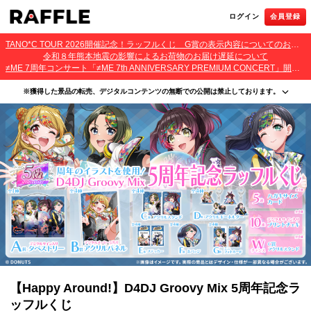
ログイン
会員登録
TANO*C TOUR 2026開催記念！ラッフルくじ G賞の表示内容についてのお詫びとご報告
令和８年熊本地震の影響によるお荷物のお届け遅延について
≠ME 7周年コンサート「≠ME 7th ANNIVERSARY PREMIUM CONCERT」開催記念ラッフルくじ 景品お届け遅延のお詫びとご案内
※獲得した景品の転売、デジタルコンテンツの無断での公開は禁止しております。
・本サービスで獲得された景品をオークション等へ出品する行為、その他営利目的での転売行
為は禁止しております。
・本サービスで獲得された動画･画像･ボイス等のデジタルコンテンツは、出品者が著作権を有
しております。無断でのSNS等での公開、譲渡、その他著作権を侵害する行為は禁止しており
ます。
・当選権利は当選者ご本人のみ有効となります。当選権利の譲渡、オークション等への出品、
その他営利目的での転売は禁止しております。
【Happy Around!】D4DJ Groovy Mix 5周年記念ラ
ッフルくじ