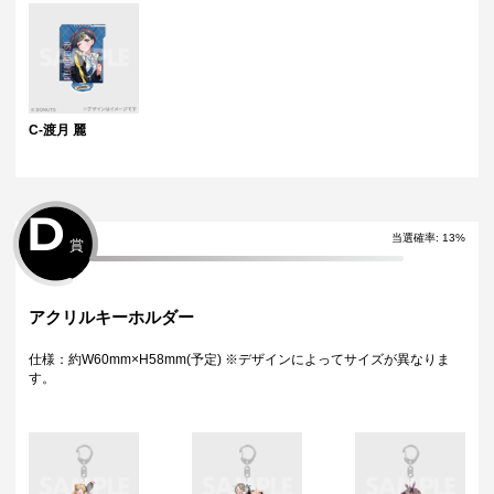
C-渡月 麗
D
当選確率
:
13
%
賞
アクリルキーホルダー
仕様：約W60mm×H58mm(予定) ※デザインによってサイズが異なりま
す。