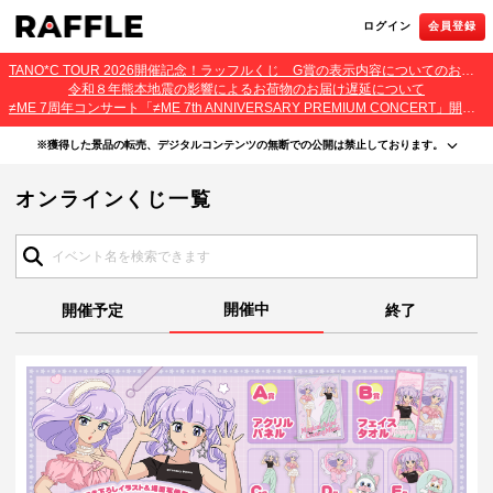
ログイン
会員登録
TANO*C TOUR 2026開催記念！ラッフルくじ G賞の表示内容についてのお詫びとご報告
令和８年熊本地震の影響によるお荷物のお届け遅延について
≠ME 7周年コンサート「≠ME 7th ANNIVERSARY PREMIUM CONCERT」開催記念ラッフルくじ 景品お届け遅延のお詫びとご案内
※獲得した景品の転売、デジタルコンテンツの無断での公開は禁止しております。
・本サービスで獲得された景品をオークション等へ出品する行為、その他営利目的での転売行
オンラインくじ一覧
為は禁止しております。
・本サービスで獲得された動画･画像･ボイス等のデジタルコンテンツは、出品者が著作権を有
しております。無断でのSNS等での公開、譲渡、その他著作権を侵害する行為は禁止しており
ます。
・当選権利は当選者ご本人のみ有効となります。当選権利の譲渡、オークション等への出品、
その他営利目的での転売は禁止しております。
開催中
開催予定
終了