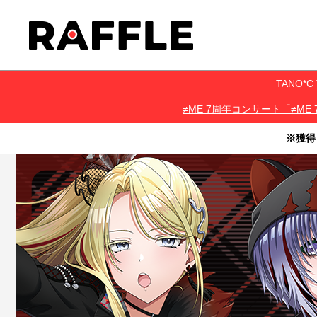
TANO
≠ME 7周年コンサート「≠ME 
※獲得
・本サービスで獲得された景品をオークション等へ出品する行為、
・本サービスで獲得された動画･画像･ボイス等のデジタルコンテン
・当選権利は当選者ご本人のみ有効となります。当選権利の譲渡、