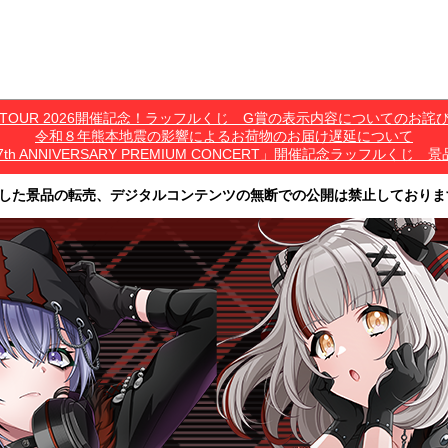
*C TOUR 2026開催記念！ラッフルくじ G賞の表示内容についてのお詫
令和８年熊本地震の影響によるお荷物のお届け遅延について
7th ANNIVERSARY PREMIUM CONCERT」開催記念ラッフル
した景品の転売、デジタルコンテンツの無断での公開は禁止しておりま
その他営利目的での転売行為は禁止しております。
ツは、出品者が著作権を有しております。無断でのSNS等での公開、譲渡、その他
オークション等への出品、その他営利目的での転売は禁止しております。