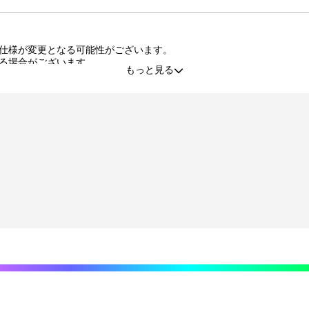
仕様が変更となる可能性がございます。
る場合がございます。
もっと見る
品・交換はいたしかねます。
た景品の不備、未到着に関する対応は原則いたしかねます。
する行為、その他営利目的での転売行為は禁止しております。
有しております。著作権を侵害する行為は禁止しております。
利の譲渡、オークション等への出品、その他営利目的での転売は禁止し
程度の微細なキズ・縫製・糸くずなどに関しましては交換対象外となり
責任を負いません。
プション登録）する必要がございます。期限内に登録いただけなかった
がございます。
目安から前後した配送となる場合がございます。
送業者および配送方法はお選びいただくことができません。
てご希望の景品が表示されているボタンを選択の上でくじ引きを行って
なりませんのでご注意ください。