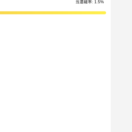
当選確率
:
1.5
%