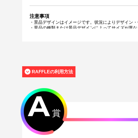
注意事項
・景品デザインはイメージです。状況によりデザイン・
・景品の種類または景品デザインによってサイズが異な
・くじご利用後のお客様都合での景品のキャンセル・返
・景品の配送完了から1ヶ月経過後にお問合せいただい
・本サービスで獲得された景品をオークション等へ出品
・本サービスで使用している画像は、出品者が著作権を
・当選権利は当選者ご本人のみ有効となります。当選権
・製造に伴い発生した製品イメージを大きく損なわない
・弊社サイト以外で景品を購入された場合、弊社は一切
RAFFLEの利用方法
・一部の景品は希望景品の選択や希望の宛名を入力（オ
がございます。
配送について
A
・サイン入り景品とサインなし景品は別配送となる場合
・製作状況や天候状況によりくじページに記載のお届け
・弊社指定の配送業者から発送させていただくため、配
賞
・海外への配送は対応しておりません。
特典について
・多連特典をご希望の場合、「くじ引き内容の選択」に
※単発（1回ボタン）で引いた方は多連特典の対象とは