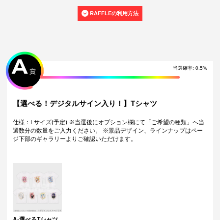
ます。
RAFFLEの利用方法
・くじご利用後のお客様都合での景品のキャンセル・返品・交換はいた
しかねます。
・景品の配送完了から1ヶ月経過後にお問合せいただいた景品の不備、未
到着に関する対応は原則いたしかねます。
・本サービスで獲得された景品をオークション等へ出品する行為、その
他営利目的での転売行為は禁止しております。
A
・本サービスで獲得された動画･画像･ボイス等のデジタルコンテンツ
当選確率
:
0.5
%
賞
は、出品者が著作権を有しております。無断でのSNS等での公開、譲
渡、その他著作権を侵害する行為は禁止しております。
・当選権利は当選者ご本人のみ有効となります。当選権利の譲渡、オー
クション等への出品、その他営利目的での転売は禁止しております。
【選べる！デジタルサイン入り！】Tシャツ
・運営様の都合により、一部サイン入り景品がご用意ができなくなる場
合がございます。その場合、別のサイン入り景品に変更させていただく
仕様：Lサイズ(予定) ※当選後にオプション欄にて「ご希望の種類」へ当
可能性がございます。（該当者には別途メールにてご連絡させていただ
選数分の数量をご入力ください。 ※景品デザイン、ラインナップはペー
きます。）
ジ下部のギャラリーよりご確認いただけます。
・製造に伴い発生した製品イメージを大きく損なわない程度の微細なキ
ズ・縫製・糸くずなどに関しましては交換対象外となります。
・弊社サイト以外で景品を購入された場合、弊社は一切責任を負いませ
ん。
・一部の景品は希望景品の選択や希望の宛名を入力（オプション登録）
する必要がございます。期限内に登録いただけなかった場合、ご希望の
景品や宛名以外でのお届けとなる可能性がございます。
配送について
・サイン入り景品とサインなし景品は別配送となる場合がございます。
A-選べるTシャツ