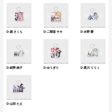
D-源 さくら
D-二階堂 サキ
D-水野 愛
D-紺野 純子
D-ゆうぎり
D-星川 リリィ
D-山田 たえ