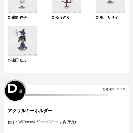
C-紺野 純子
C-ゆうぎり
C-星川 リリィ
C-山田 たえ
D
当選確率
:
11.5
%
賞
アクリルキーホルダー
仕様：W79mm×H69mm×D3mm以内(予定)