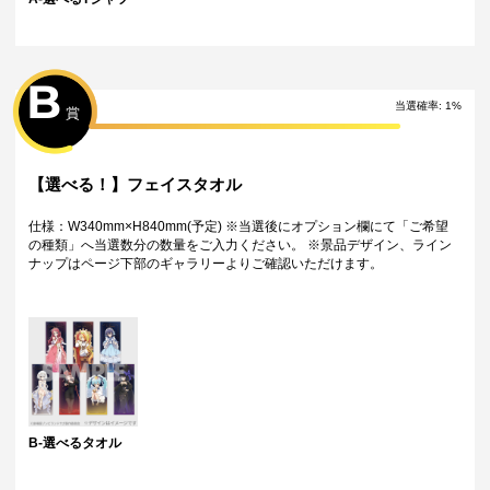
・製作状況や天候状況によりくじページに記載のお届け目安から前後し
た配送となる場合がございます。
・弊社指定の配送業者から発送させていただくため、配送業者および配
送方法はお選びいただくことができません。
・海外への配送は対応しておりません。
B
特典について
当選確率
:
1
%
賞
・多連特典をご希望の場合、「くじ引き内容の選択」にてご希望の景品
が表示されているボタンを選択の上でくじ引きを行ってください。
※単発（1回ボタン）で引いた方は多連特典の対象とはなりませんのでご
注意ください。
【選べる！】フェイスタオル
Wチャンス賞について
仕様：W340mm×H840mm(予定) ※当選後にオプション欄にて「ご希望
・Wチャンス賞は対象の期間内くじ引き1回ごとにチャレンジできる特別
の種類」へ当選数分の数量をご入力ください。 ※景品デザイン、ライン
キャンペーンです。
ナップはページ下部のギャラリーよりご確認いただけます。
・抽選は該当するWチャンス賞の期間終了後に一括で行い、完了次第当落
に関わらず権利保有者全員に結果をお知らせします。（原則として期間
終了後の翌日12時以降に通知します）
・Wチャンス賞のチャレンジには初回のみアンケートへのご回答が必須と
なります。
・2回目以降は自動的に開催中のWチャンス賞へ応募となります。
B-選べるタオル