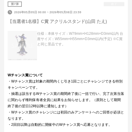
第
7
弾
終了
2026年05月05日 00:00
~
2026年05月08日 23:59
【当選者1名様】C賞 アクリルスタンド(山田 たえ)
仕様：本体サイズ：W79mm×H128mm×D3mm以内 台
座サイズ：W55mm×H55mm×D3mm以内(予定) ※C賞
と同じ景品です。
Wチャンス賞について
・Wチャンス賞は対象の期間内くじ引き1回ごとにチャレンジできる特別
キャンペーンです。
・抽選は該当するWチャンス賞の期間終了後に一括で行い、完了次第当落
に関わらず権利保有者全員に結果をお知らせします。（原則として期間
終了後の翌日12時以降に通知します）
・Wチャンス賞のチャレンジには初回のみアンケートへのご回答が必須と
なります。
・2回目以降は自動的に開催中のWチャンス賞へ応募となります。