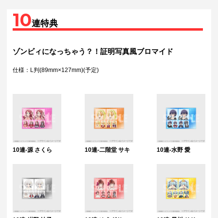
10
連特典
ゾンビィになっちゃう？！証明写真風ブロマイド
仕様：L判(89mm×127mm)(予定)
10連-源 さくら
10連-二階堂 サキ
10連-水野 愛