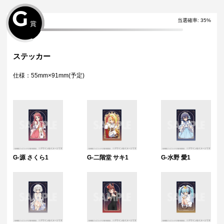
G
当選確率
:
35
%
賞
ステッカー
仕様：55mm×91mm(予定)
G-源 さくら1
G-二階堂 サキ1
G-水野 愛1