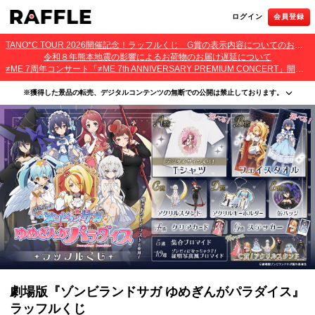
ログイン
会員登録
TANO*C TOUR 2026開催記念！ラッフルくじ G賞の表示内容についてのお詫びとご報告
令和８年熊本地震の影響によるお荷物のお届け遅延について
≠ME 7周年コンサート「≠ME 7th ANNIVERSARY PREMIUM CONCERT」開催記念ラッフルくじ 景品お届け遅延のお詫びとご案内
※獲得した景品の転売、デジタルコンテンツの無断での公開は禁止しております。
・本サービスで獲得された景品をオークション等へ出品する行為、その他営利目的での転売行
為は禁止しております。
・本サービスで獲得された動画･画像･ボイス等のデジタルコンテンツは、出品者が著作権を有
しております。無断でのSNS等での公開、譲渡、その他著作権を侵害する行為は禁止しており
ます。
・当選権利は当選者ご本人のみ有効となります。当選権利の譲渡、オークション等への出品、
その他営利目的での転売は禁止しております。
劇場版『ゾンビランドサガ ゆめぎんがパラダイス』
ラッフルくじ