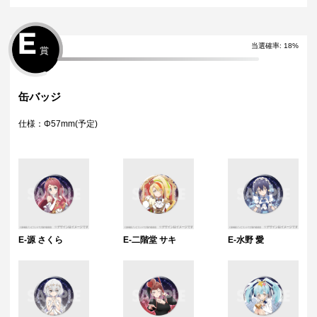
E
当選確率
:
18
%
賞
缶バッジ
仕様：Φ57mm(予定)
E-源 さくら
E-二階堂 サキ
E-水野 愛