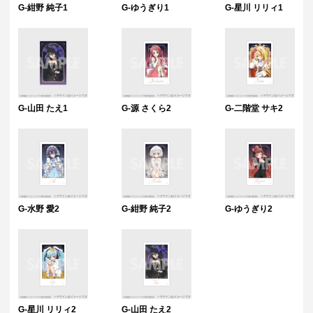
G-紺野 純子1
G-ゆうぎり1
G-星川 リリィ1
G-山田 たえ1
G-源 さくら2
G-二階堂 サキ2
G-水野 愛2
G-紺野 純子2
G-ゆうぎり2
G-星川 リリィ2
G-山田 たえ2