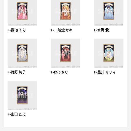
F-源 さくら
F-二階堂 サキ
F-水野 愛
F-紺野 純子
F-ゆうぎり
F-星川 リリィ
F-山田 たえ