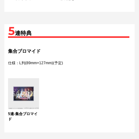
5
連特典
集合ブロマイド
仕様：L判(89mm×127mm)(予定)
5連-集合ブロマイ
ド