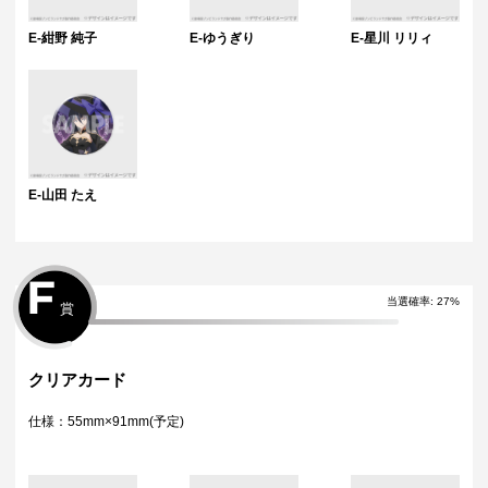
E-紺野 純子
E-ゆうぎり
E-星川 リリィ
E-山田 たえ
F
当選確率
:
27
%
賞
クリアカード
仕様：55mm×91mm(予定)