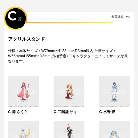
C
当選確率
:
7
%
賞
アクリルスタンド
仕様：本体サイズ：W79mm×H128mm×D3mm以内 台座サイズ：
W55mm×H55mm×D3mm以内(予定) ※キャラクターによってサイズが異
なります。
C-源 さくら
C-二階堂 サキ
C-水野 愛