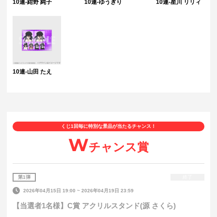
10連-紺野 純子
10連-ゆうぎり
10連-星川 リリィ
10連-山田 たえ
くじ1回毎に特別な景品が当たるチャンス！
W
チャンス賞
第
1
弾
終了
2026年04月15日 19:00
~
2026年04月19日 23:59
【当選者1名様】C賞 アクリルスタンド(源 さくら)