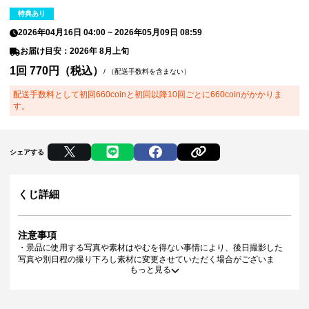
特典あり
2026年04月16日 04:00
~
2026年05月09日 08:59
お届け目安：2026年 8月上旬
1回 770円（税込）
/
（配送手数料を含まない）
配送手数料として初回660coinと初回以降10回ごとに660coinがかかりま
す。
シェアする
くじ詳細
注意事項
・景品に使用する写真や素材はやむを得ない事情により、後日撮影した
写真や別日程の撮り下ろし素材に変更させていただく場合がございま
もっと見る
す。
・景品デザインはイメージです。状況によりデザイン・仕様が変更とな
る可能性がございます。
・景品の種類または景品デザインによってサイズが異なる場合がござい