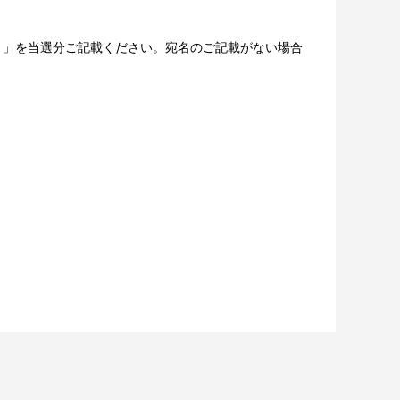
ください。
字以内）」を当選分ご記載ください。宛名のご記載がない場合
（原則として期間終了後の翌日12時以降に通知します）