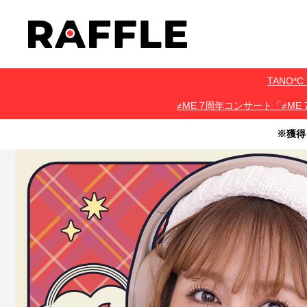
TANO
≠ME 7周年コンサート「≠ME 
※獲得
・本サービスで獲得された景品をオークション等へ出品する行為、
・本サービスで獲得された動画･画像･ボイス等のデジタルコンテン
・当選権利は当選者ご本人のみ有効となります。当選権利の譲渡、