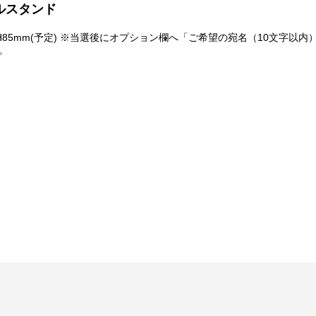
ルスタンド
てご希望の景品が表示されているボタンを選択の上でくじ引きを行って
mm×H85mm(予定) ※当選後にオプション欄へ「ご希望の宛名（10文
なりませんのでご注意ください。
。
レンジできる特別キャンペーンです。
い、完了次第当落に関わらず権利保有者全員に結果をお知らせします。
のご回答が必須となります。
なります。