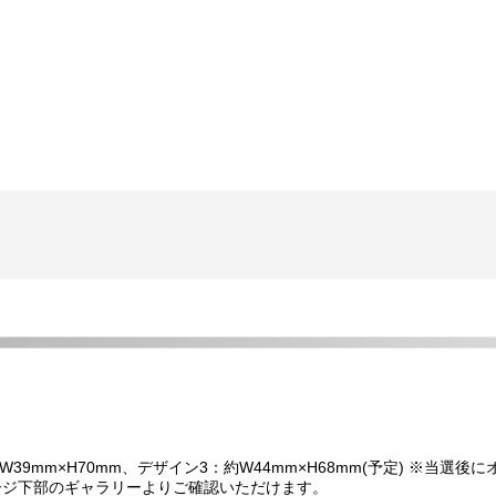
約W39mm×H70mm、デザイン3：約W44mm×H68mm(予定) ※
ージ下部のギャラリーよりご確認いただけます。