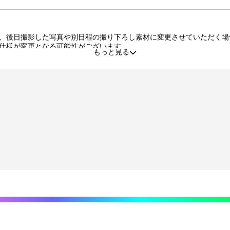
、後日撮影した写真や別日程の撮り下ろし素材に変更させていただく場
仕様が変更となる可能性がございます。
もっと見る
る場合がございます。
品・交換はいたしかねます。
た景品の不備、未到着に関する対応は原則いたしかねます。
する行為、その他営利目的での転売行為は禁止しております。
タルコンテンツは、出品者が著作権を有しております。無断でのSNS等
利の譲渡、オークション等への出品、その他営利目的での転売は禁止し
できなくなる場合がございます。その場合、別のサイン入り景品に変更
程度の微細なキズ・縫製・糸くずなどに関しましては交換対象外となり
責任を負いません。
プション登録）する必要がございます。期限内に登録いただけなかった
がございます。
目安から前後した配送となる場合がございます。
送業者および配送方法はお選びいただくことができません。