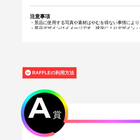
注意事項
・景品に使用する写真や素材はやむを得ない事情により
・景品デザインはイメージです。状況によりデザイン・
・景品の種類または景品デザインによってサイズが異な
・くじご利用後のお客様都合での景品のキャンセル・返
・景品の配送完了から1ヶ月経過後にお問合せいただい
・本サービスで獲得された景品をオークション等へ出品
・本サービスで獲得された動画･画像･ボイス等のデジ
おります。
・当選権利は当選者ご本人のみ有効となります。当選権
RAFFLEの利用方法
・運営様の都合により、一部サイン入り景品がご用意が
メールにてご連絡させていただきます。）
・製造に伴い発生した製品イメージを大きく損なわない
・弊社サイト以外で景品を購入された場合、弊社は一切
A
・一部の景品は希望景品の選択や希望の宛名を入力（オ
がございます。
賞
配送について
・サイン入り景品とサインなし景品は別配送となる場合
・製作状況や天候状況によりくじページに記載のお届け
・弊社指定の配送業者から発送させていただくため、配
・海外への配送は対応しておりません。