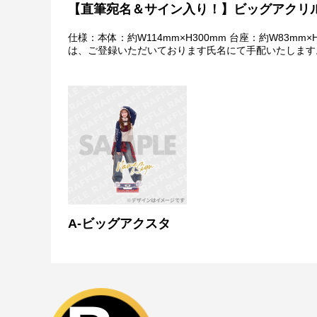
【直筆宛名＆サイン入り！】ビッグアクリ
特典について
・多連特典をご希望の場合、「くじ引き内容の選択」に
仕様：本体：約W114mm×H300mm 台座：約W83
※単発（1回ボタン）で引いた方は多連特典の対象とは
は、ご登録いただいております氏名にて手配いたします
Wチャンス賞について
・Wチャンス賞は対象の期間内くじ引き1回ごとにチャ
・抽選は該当するWチャンス賞の期間終了後に一括で行
・Wチャンス賞のチャレンジには初回のみアンケートへ
・2回目以降は自動的に開催中のWチャンス賞へ応募と
A-ビッグアクスタ