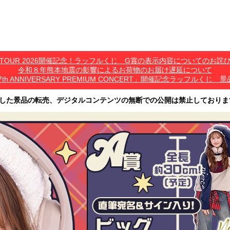
*C TOUR 2026開催記念！ラッフルくじ G賞の表示内容についてのお詫
令和８年熊本地震の影響によるお荷物のお届け遅延について
7th ANNIVERSARY PREMIUM CONCERT」開催記念ラッフル
した景品の転売、デジタルコンテンツの無断での公開は禁止しておりま
その他営利目的での転売行為は禁止しております。
ツは、出品者が著作権を有しております。無断でのSNS等での公開、譲渡、その他
オークション等への出品、その他営利目的での転売は禁止しております。