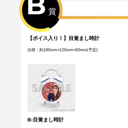
B
賞
【ボイス入り！】目覚まし時計
仕様：約180mm×125mm×60mm(予定)
B-目覚まし時計