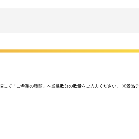
プション欄にて「ご希望の種類」へ当選数分の数量をご入力ください。 ※景