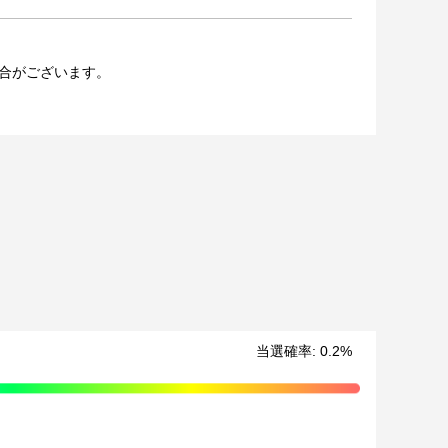
合がございます。
での公開、譲渡、その他著作権を侵害する行為は禁止して
ております。
させていただく可能性がございます。（該当者には別途
ます。
場合、ご希望の景品や宛名以外でのお届けとなる可能性
当選確率
:
0.2
%