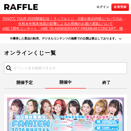
ログイン
会員登録
TANO*C TOUR 2026開催記念！ラッフルくじ G賞の表示内容についてのお詫びとご報告
令和８年熊本地震の影響によるお荷物のお届け遅延について
≠ME 7周年コンサート「≠ME 7th ANNIVERSARY PREMIUM CONCERT」開催記念ラッフルくじ 景品お届け遅延のお詫びとご案内
※獲得した景品の転売、デジタルコンテンツの無断での公開は禁止しております。
・本サービスで獲得された景品をオークション等へ出品する行為、その他営利目的での転売行
オンラインくじ一覧
為は禁止しております。
・本サービスで獲得された動画･画像･ボイス等のデジタルコンテンツは、出品者が著作権を有
しております。無断でのSNS等での公開、譲渡、その他著作権を侵害する行為は禁止しており
ます。
・当選権利は当選者ご本人のみ有効となります。当選権利の譲渡、オークション等への出品、
その他営利目的での転売は禁止しております。
開催中
開催予定
終了