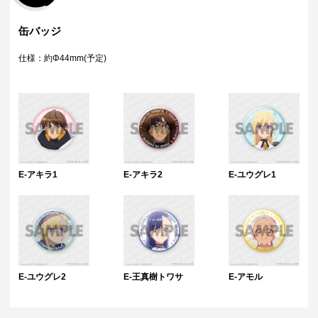
缶バッジ
仕様：約Φ44mm(予定)
E-アキラ1
E-アキラ2
E-ユウグレ1
E-ユウグレ2
E-王真樹トワサ
E-アモル