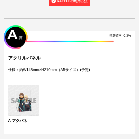
RAFFLEの利用方法
・くじご利用後のお客様都合での景品のキャンセル・返品・交換はいた
しかねます。
・景品の配送完了から1ヶ月経過後にお問合せいただいた景品の不備、未
到着に関する対応は原則いたしかねます。
・本サービスで獲得された景品をオークション等へ出品する行為、その
他営利目的での転売行為は禁止しております。
A
・本サービスで獲得された動画･画像･ボイス等のデジタルコンテンツ
当選確率
:
0.3
%
賞
は、出品者が著作権を有しております。無断でのSNS等での公開、譲
渡、その他著作権を侵害する行為は禁止しております。
・当選権利は当選者ご本人のみ有効となります。当選権利の譲渡、オー
クション等への出品、その他営利目的での転売は禁止しております。
アクリルパネル
・運営様の都合により、一部サイン入り景品がご用意ができなくなる場
合がございます。その場合、別のサイン入り景品に変更させていただく
仕様：約W148mm×H210mm（A5サイズ）(予定)
可能性がございます。（該当者には別途メールにてご連絡させていただ
きます。）
・製造に伴い発生した製品イメージを大きく損なわない程度の微細なキ
ズ・縫製・糸くずなどに関しましては交換対象外となります。
・弊社サイト以外で景品を購入された場合、弊社は一切責任を負いませ
ん。
・一部の景品は希望景品の選択や希望の宛名を入力（オプション登録）
する必要がございます。期限内に登録いただけなかった場合、ご希望の
景品や宛名以外でのお届けとなる可能性がございます。
配送について
A-アクパネ
・サイン入り景品とサインなし景品は別配送となる場合がございます。
・製作状況や天候状況によりくじページに記載のお届け目安から前後し
た配送となる場合がございます。