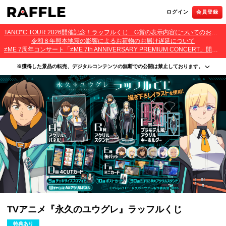
ログイン
会員登録
TANO*C TOUR 2026開催記念！ラッフルくじ G賞の表示内容についてのお詫びとご報告
令和８年熊本地震の影響によるお荷物のお届け遅延について
≠ME 7周年コンサート「≠ME 7th ANNIVERSARY PREMIUM CONCERT」開催記念ラッフルくじ 景品お届け遅延のお詫びとご案内
※獲得した景品の転売、デジタルコンテンツの無断での公開は禁止しております。
・本サービスで獲得された景品をオークション等へ出品する行為、その他営利目的での転売行
為は禁止しております。
・本サービスで獲得された動画･画像･ボイス等のデジタルコンテンツは、出品者が著作権を有
しております。無断でのSNS等での公開、譲渡、その他著作権を侵害する行為は禁止しており
ます。
・当選権利は当選者ご本人のみ有効となります。当選権利の譲渡、オークション等への出品、
その他営利目的での転売は禁止しております。
TVアニメ『永久のユウグレ』ラッフルくじ
特典あり