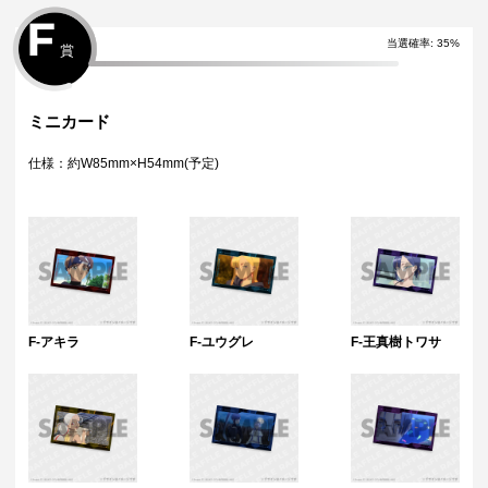
F
当選確率
:
35
%
賞
ミニカード
仕様：約W85mm×H54mm(予定)
F-アキラ
F-ユウグレ
F-王真樹トワサ