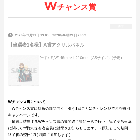
W
チャンス賞
終了
2026年03月31日 19:00
~
2026年04月21日 23:59
【当選者1名様】A賞アクリルパネル
仕様：約W148mm×H210mm（A5サイズ）(予定)
Wチャンス賞について
・Wチャンス賞は対象の期間内くじ引き1回ごとにチャレンジできる特別
キャンペーンです。
・抽選は該当するWチャンス賞の期間終了後に一括で行い、完了次第当落
に関わらず権利保有者全員に結果をお知らせします。（原則として期間
終了後の翌日12時以降に通知します）