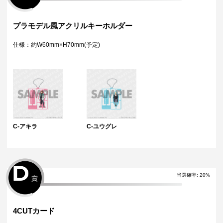
プラモデル風アクリルキーホルダー
仕様：約W60mm×H70mm(予定)
C-アキラ
C-ユウグレ
D
当選確率
:
20
%
賞
4CUTカード