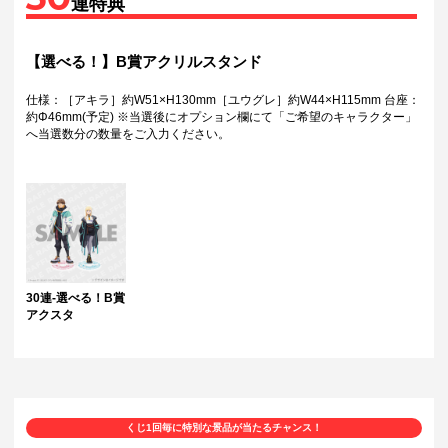
連特典
【選べる！】B賞アクリルスタンド
仕様：［アキラ］約W51×H130mm［ユウグレ］約W44×H115mm 台座：
約Φ46mm(予定) ※当選後にオプション欄にて「ご希望のキャラクター」
へ当選数分の数量をご入力ください。
30連-選べる！B賞
アクスタ
くじ1回毎に特別な景品が当たるチャンス！