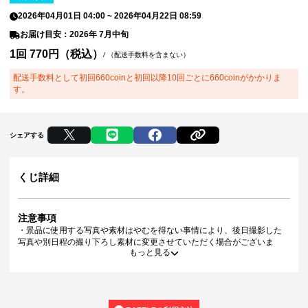
2026年04月01日 04:00
~
2026年04月22日 08:59
お届け目安：2026年 7月中旬
1回 770円（税込）
/
（配送手数料を含まない）
配送手数料として初回660coinと初回以降10回ごとに660coinがかかりま
す。
シェアする
くじ詳細
注意事項
・景品に使用する写真や素材はやむを得ない事情により、後日撮影した
写真や別日程の撮り下ろし素材に変更させていただく場合がございま
もっと見る
す。
・景品デザインはイメージです。状況によりデザイン・仕様が変更とな
る可能性がございます。
・景品の種類または景品デザインによってサイズが異なる場合がござい
ます。