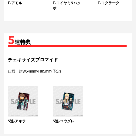
F-アモル
F-ヨイヤミ&ハク
F-ヨクラータ
ボ
5
連特典
チェキサイズブロマイド
仕様：約W54mm×H85mm(予定)
5連-アキラ
5連-ユウグレ