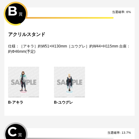
・弊社指定の配送業者から発送させていただくため、配送業者および配
B
送方法はお選びいただくことができません。
当選確率
:
6
%
・海外への配送は対応しておりません。
賞
特典について
・多連特典をご希望の場合、「くじ引き内容の選択」にてご希望の景品
が表示されているボタンを選択の上でくじ引きを行ってください。
アクリルスタンド
※単発（1回ボタン）で引いた方は多連特典の対象とはなりませんのでご
注意ください。
仕様：［アキラ］約W51×H130mm［ユウグレ］約W44×H115mm 台座：
約Φ46mm(予定)
Wチャンス賞について
・Wチャンス賞は対象の期間内くじ引き1回ごとにチャレンジできる特別
キャンペーンです。
・抽選は該当するWチャンス賞の期間終了後に一括で行い、完了次第当落
に関わらず権利保有者全員に結果をお知らせします。（原則として期間
終了後の翌日12時以降に通知します）
・Wチャンス賞のチャレンジには初回のみアンケートへのご回答が必須と
なります。
・2回目以降は自動的に開催中のWチャンス賞へ応募となります。
B-アキラ
B-ユウグレ
C
当選確率
:
13.7
%
賞