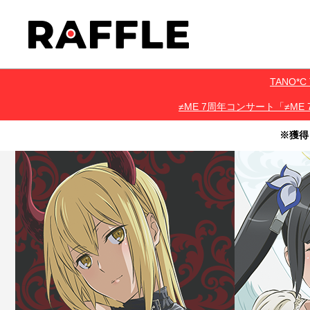
TANO
≠ME 7周年コンサート「≠ME 
※獲得
・本サービスで獲得された景品をオークション等へ出品する行為、
・本サービスで獲得された動画･画像･ボイス等のデジタルコンテン
・当選権利は当選者ご本人のみ有効となります。当選権利の譲渡、