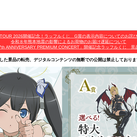
*C TOUR 2026開催記念！ラッフルくじ G賞の表示内容についてのお詫
令和８年熊本地震の影響によるお荷物のお届け遅延について
7th ANNIVERSARY PREMIUM CONCERT」開催記念ラッフル
した景品の転売、デジタルコンテンツの無断での公開は禁止しておりま
その他営利目的での転売行為は禁止しております。
ツは、出品者が著作権を有しております。無断でのSNS等での公開、譲渡、その他
オークション等への出品、その他営利目的での転売は禁止しております。