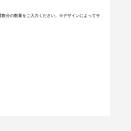
ください。
」へ当選数分の数量をご入力ください。※デザインによってサ
（原則として期間終了後の翌日12時以降に通知します）