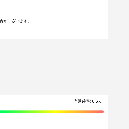
合がございます。
での公開、譲渡、その他著作権を侵害する行為は禁止して
ております。
させていただく可能性がございます。（該当者には別途
ます。
場合、ご希望の景品や宛名以外でのお届けとなる可能性
当選確率
:
0.5
%