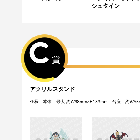
シュタイン
C
賞
アクリルスタンド
仕様：本体：最大 約W98mm×H133mm、台座：約W5