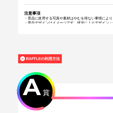
注意事項
・景品に使用する写真や素材はやむを得ない事情により
・景品デザインはイメージです。状況によりデザイン・
・景品の種類または景品デザインによってサイズが異な
・くじご利用後のお客様都合での景品のキャンセル・返
・景品の配送完了から1ヶ月経過後にお問合せいただい
・本サービスで獲得された景品をオークション等へ出品
・本サービスで獲得された動画･画像･ボイス等のデジ
おります。
・当選権利は当選者ご本人のみ有効となります。当選権
RAFFLEの利用方法
・運営様の都合により、一部サイン入り景品がご用意が
メールにてご連絡させていただきます。）
・製造に伴い発生した製品イメージを大きく損なわない
・弊社サイト以外で景品を購入された場合、弊社は一切
A
・一部の景品は希望景品の選択や希望の宛名を入力（オ
がございます。
賞
配送について
・サイン入り景品とサインなし景品は別配送となる場合
・製作状況や天候状況によりくじページに記載のお届け
・弊社指定の配送業者から発送させていただくため、配
・海外への配送は対応しておりません。