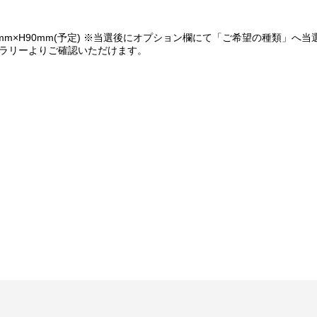
てご希望の景品が表示されているボタンを選択の上でくじ引きを行って
W90mm×H90mm(予定) ※当選後にオプション欄にて「ご希望の種類
なりませんのでご注意ください。
ラリーよりご確認いただけます。
レンジできる特別キャンペーンです。
い、完了次第当落に関わらず権利保有者全員に結果をお知らせします。
のご回答が必須となります。
なります。