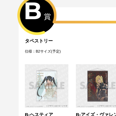
B
賞
タペストリー
仕様：B2サイズ(予定)
B-ヘスティア
B-アイズ・ヴァレ