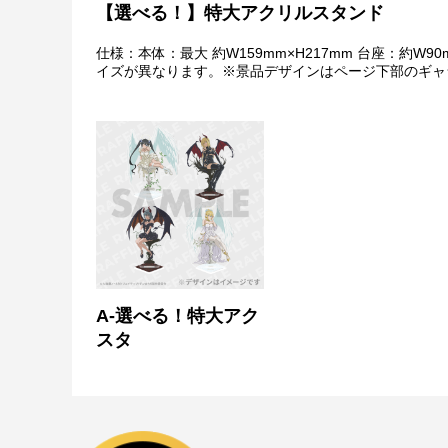
【選べる！】特大アクリルスタンド
特典について
・多連特典をご希望の場合、「くじ引き内容の選択」に
仕様：本体：最大 約W159mm×H217mm 台座：約
※単発（1回ボタン）で引いた方は多連特典の対象とは
イズが異なります。※景品デザインはページ下部のギャ
Wチャンス賞について
・Wチャンス賞は対象の期間内くじ引き1回ごとにチャ
・抽選は該当するWチャンス賞の期間終了後に一括で行
・Wチャンス賞のチャレンジには初回のみアンケートへ
・2回目以降は自動的に開催中のWチャンス賞へ応募と
A-選べる！特大アク
スタ