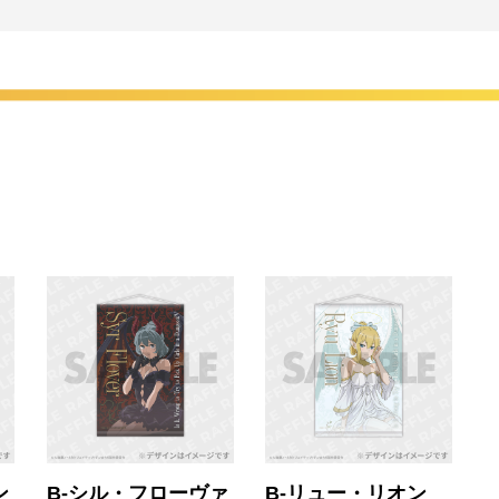
ン
B-シル・フローヴァ
B-リュー・リオン