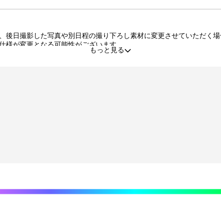
、後日撮影した写真や別日程の撮り下ろし素材に変更させていただく場
仕様が変更となる可能性がございます。
もっと見る
る場合がございます。
品・交換はいたしかねます。
た景品の不備、未到着に関する対応は原則いたしかねます。
する行為、その他営利目的での転売行為は禁止しております。
タルコンテンツは、出品者が著作権を有しております。無断でのSNS等
利の譲渡、オークション等への出品、その他営利目的での転売は禁止し
できなくなる場合がございます。その場合、別のサイン入り景品に変更
程度の微細なキズ・縫製・糸くずなどに関しましては交換対象外となり
責任を負いません。
プション登録）する必要がございます。期限内に登録いただけなかった
がございます。
目安から前後した配送となる場合がございます。
送業者および配送方法はお選びいただくことができません。