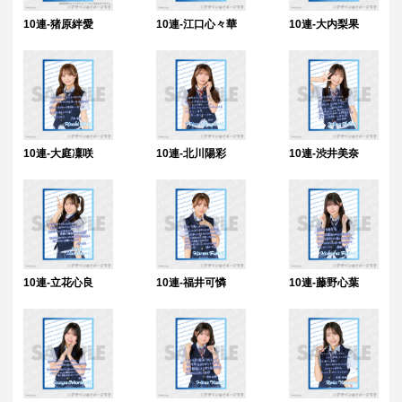
10連-猪原絆愛
10連-江口心々華
10連-大内梨果
10連-大庭凜咲
10連-北川陽彩
10連-渋井美奈
10連-立花心良
10連-福井可憐
10連-藤野心葉