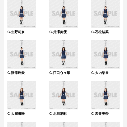
C-生野莉奈
C-井澤美優
C-石松結菜
C-猪原絆愛
C-江口心々華
C-大内梨果
C-大庭凜咲
C-北川陽彩
C-渋井美奈