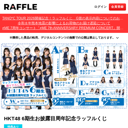
ログイン
会員登録
TANO*C TOUR 2026開催記念！ラッフルくじ G賞の表示内容についてのお詫びとご報告
令和８年熊本地震の影響によるお荷物のお届け遅延について
≠ME 7周年コンサート「≠ME 7th ANNIVERSARY PREMIUM CONCERT」開催記念ラッフルくじ 景品お届け遅延のお詫びとご案内
※獲得した景品の転売、デジタルコンテンツの無断での公開は禁止しております。
・本サービスで獲得された景品をオークション等へ出品する行為、その他営利目的での転売行
為は禁止しております。
・本サービスで獲得された動画･画像･ボイス等のデジタルコンテンツは、出品者が著作権を有
しております。無断でのSNS等での公開、譲渡、その他著作権を侵害する行為は禁止しており
ます。
・当選権利は当選者ご本人のみ有効となります。当選権利の譲渡、オークション等への出品、
その他営利目的での転売は禁止しております。
HKT48 6期生お披露目周年記念ラッフルくじ
特典あり