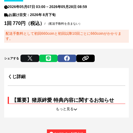
2026年05月07日 03:00
~
2026年05月28日 08:59
お届け目安：2026年 8月下旬
1回 770円（税込）
/
（配送手数料を含まない）
配送手数料として初回660coinと初回以降10回ごとに660coinがかかりま
す。
シェアする
くじ詳細
【重要】猪原絆愛 特典内容に関するお知らせ
もっと見る
猪原絆愛の各賞および特典につきまして、以下の通りご案内申し上げま
す。
ご購入の際は、下記内容を十分にご確認いただきますようお願い申し上
げます。