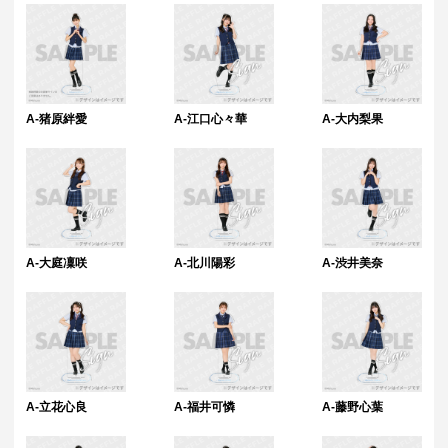
・本サービスで獲得された景品をオークション等へ出品する行為、その
他営利目的での転売行為は禁止しております。
・本サービスで獲得された動画･画像･ボイス等のデジタルコンテンツ
は、出品者が著作権を有しております。無断でのSNS等での公開、譲
渡、その他著作権を侵害する行為は禁止しております。
・当選権利は当選者ご本人のみ有効となります。当選権利の譲渡、オー
クション等への出品、その他営利目的での転売は禁止しております。
A-猪原絆愛
A-江口心々華
A-大内梨果
・運営様の都合により、一部サイン入り景品がご用意ができなくなる場
合がございます。その場合、別のサイン入り景品に変更させていただく
可能性がございます。（該当者には別途メールにてご連絡させていただ
きます。）
・製造に伴い発生した製品イメージを大きく損なわない程度の微細なキ
ズ・縫製・糸くずなどに関しましては交換対象外となります。
・弊社サイト以外で景品を購入された場合、弊社は一切責任を負いませ
ん。
・一部の景品は希望景品の選択や希望の宛名を入力（オプション登録）
A-大庭凜咲
A-北川陽彩
A-渋井美奈
する必要がございます。期限内に登録いただけなかった場合、ご希望の
景品や宛名以外でのお届けとなる可能性がございます。
配送について
・サイン入り景品とサインなし景品は別配送となる場合がございます。
・製作状況や天候状況によりくじページに記載のお届け目安から前後し
た配送となる場合がございます。
・弊社指定の配送業者から発送させていただくため、配送業者および配
A-立花心良
A-福井可憐
A-藤野心葉
送方法はお選びいただくことができません。
・海外への配送は対応しておりません。