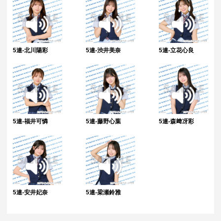
5連-北川陽彩
5連-渋井美奈
5連-立花心良
5連-福井可憐
5連-藤野心葉
5連-森﨑冴彩
5連-安井妃奈
5連-梁瀬鈴雅