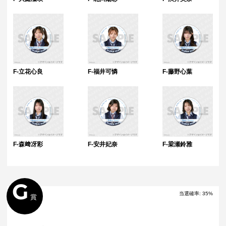
F-立花心良
F-福井可憐
F-藤野心葉
F-森﨑冴彩
F-安井妃奈
F-梁瀬鈴雅
G
当選確率
:
35
%
賞