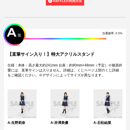
RAFFLEの利用方法
■ 特典の付加価値について
以下の賞および特典につきましては、
付加価値（直筆サインやデジタル
コメント等の追加要素）はございません。
A
A賞
当選確率
:
0.5
%
10連特典
賞
Wチャンス賞
■ 特典への不参加について
【直筆サイン入り！】特大アクリルスタンド
以下の特典につきましては、猪原絆愛は
不参加
となります。
5連特典
仕様：本体：高さ最大約241mm 台座：約90mm×48mm（予定）※猪原絆
愛には、直筆サインは入りません。詳細は、くじページ上部のくじ詳細
注意事項
をご確認ください。※デザインによってサイズが異なります。
・景品に使用する写真や素材はやむを得ない事情により、後日撮影した
写真や別日程の撮り下ろし素材に変更させていただく場合がございま
す。
・景品デザインはイメージです。状況によりデザイン・仕様が変更とな
る可能性がございます。
・景品の種類または景品デザインによってサイズが異なる場合がござい
ます。
・くじご利用後のお客様都合での景品のキャンセル・返品・交換はいた
しかねます。
・景品の配送完了から1ヶ月経過後にお問合せいただいた景品の不備、未
A-生野莉奈
A-井澤美優
A-石松結菜
到着に関する対応は原則いたしかねます。