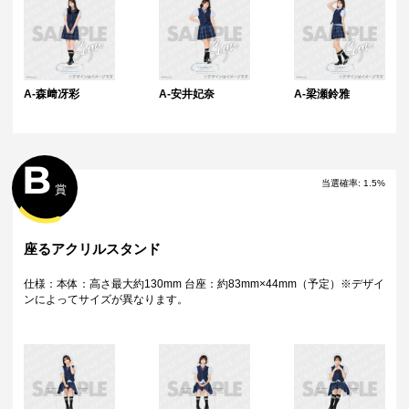
特典について
・多連特典をご希望の場合、「くじ引き内容の選択」にてご希望の景品
が表示されているボタンを選択の上でくじ引きを行ってください。
※単発（1回ボタン）で引いた方は多連特典の対象とはなりませんのでご
注意ください。
Wチャンス賞について
A-森﨑冴彩
A-安井妃奈
A-梁瀬鈴雅
・Wチャンス賞は対象の期間内くじ引き1回ごとにチャレンジできる特別
キャンペーンです。
・抽選は該当するWチャンス賞の期間終了後に一括で行い、完了次第当落
に関わらず権利保有者全員に結果をお知らせします。（原則として期間
B
終了後の翌日12時以降に通知します）
当選確率
:
1.5
%
・Wチャンス賞のチャレンジには初回のみアンケートへのご回答が必須と
賞
なります。
・2回目以降は自動的に開催中のWチャンス賞へ応募となります。
座るアクリルスタンド
仕様：本体：高さ最大約130mm 台座：約83mm×44mm（予定）※デザイ
ンによってサイズが異なります。