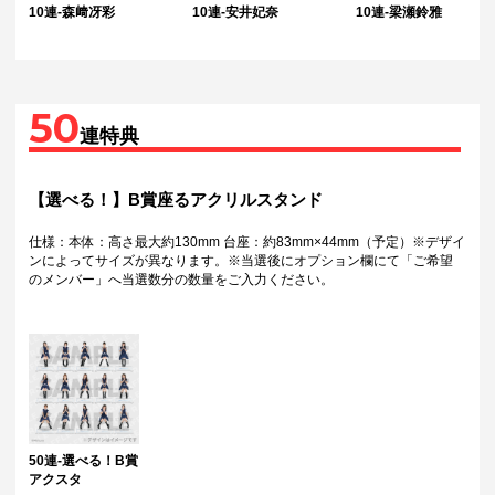
10連-森﨑冴彩
10連-安井妃奈
10連-梁瀬鈴雅
50
連特典
【選べる！】B賞座るアクリルスタンド
仕様：本体：高さ最大約130mm 台座：約83mm×44mm（予定）※デザイ
ンによってサイズが異なります。※当選後にオプション欄にて「ご希望
のメンバー」へ当選数分の数量をご入力ください。
50連-選べる！B賞
アクスタ