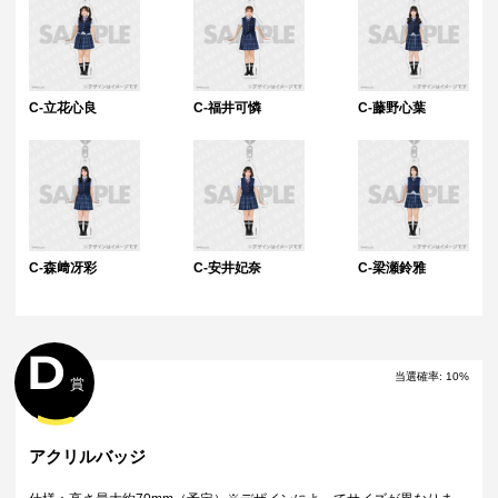
C-立花心良
C-福井可憐
C-藤野心葉
C-森﨑冴彩
C-安井妃奈
C-梁瀬鈴雅
D
当選確率
:
10
%
賞
アクリルバッジ