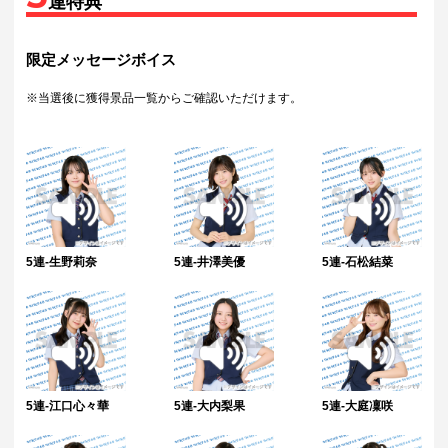
連特典
限定メッセージボイス
※当選後に獲得景品一覧からご確認いただけます。
5連-生野莉奈
5連-井澤美優
5連-石松結菜
5連-江口心々華
5連-大内梨果
5連-大庭凜咲