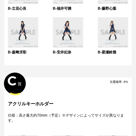
B-立花心良
B-福井可憐
B-藤野心葉
B-森﨑冴彩
B-安井妃奈
B-梁瀬鈴雅
C
当選確率
:
8
%
賞
アクリルキーホルダー
仕様：高さ最大約70mm（予定）※デザインによってサイズが異なりま
す。