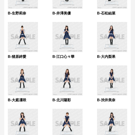
B-生野莉奈
B-井澤美優
B-石松結菜
B-猪原絆愛
B-江口心々華
B-大内梨果
B-大庭凜咲
B-北川陽彩
B-渋井美奈