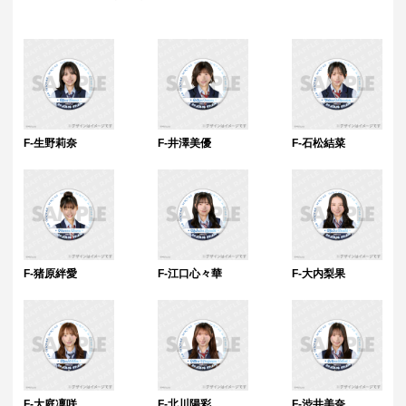
F-生野莉奈
F-井澤美優
F-石松結菜
F-猪原絆愛
F-江口心々華
F-大内梨果
F-大庭凜咲
F-北川陽彩
F-渋井美奈