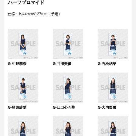
ハーフブロマイド
仕様：約44mm×127mm（予定）
G-生野莉奈
G-井澤美優
G-石松結菜
G-猪原絆愛
G-江口心々華
G-大内梨果