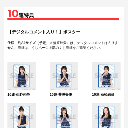
10
連特典
【デジタルコメント入り！】ポスター
仕様：約A4サイズ（予定）※猪原絆愛には、デジタルコメントは入りま
せん。詳細は、くじページ上部のくじ詳細をご確認ください。
10連-生野莉奈
10連-井澤美優
10連-石松結菜