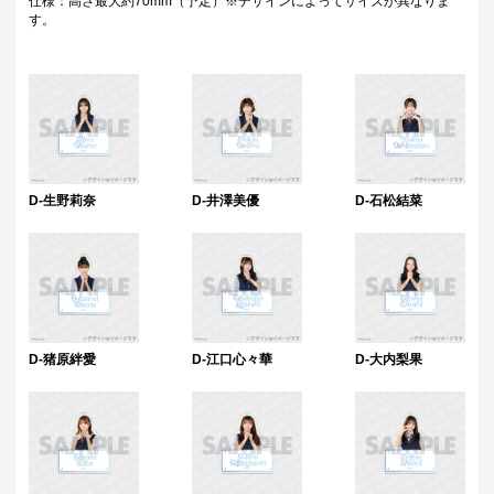
仕様：高さ最大約70mm（予定）※デザインによってサイズが異なりま
す。
D-生野莉奈
D-井澤美優
D-石松結菜
D-猪原絆愛
D-江口心々華
D-大内梨果