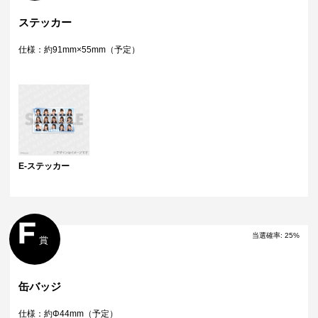
ステッカー
仕様：約91mm×55mm（予定）
E-ステッカー
F
当選確率
:
25
%
賞
缶バッジ
仕様：約Φ44mm（予定）