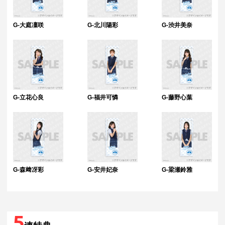
G-大庭凜咲
G-北川陽彩
G-渋井美奈
G-立花心良
G-福井可憐
G-藤野心葉
G-森﨑冴彩
G-安井妃奈
G-梁瀬鈴雅
5