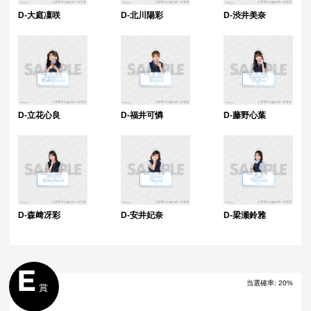
D-大庭凜咲
D-北川陽彩
D-渋井美奈
D-立花心良
D-福井可憐
D-藤野心葉
D-森﨑冴彩
D-安井妃奈
D-梁瀬鈴雅
E
当選確率
:
20
%
賞