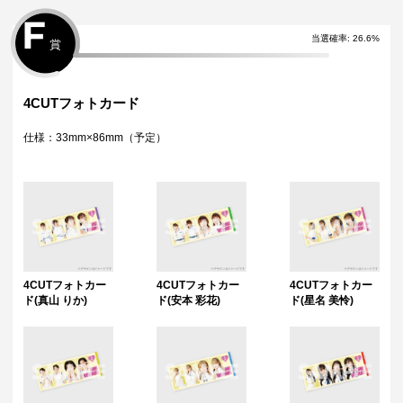
F
当選確率
:
26.6
%
賞
4CUTフォトカード
仕様：33mm×86mm（予定）
4CUTフォトカー
4CUTフォトカー
4CUTフォトカー
ド(真山 りか)
ド(安本 彩花)
ド(星名 美怜)