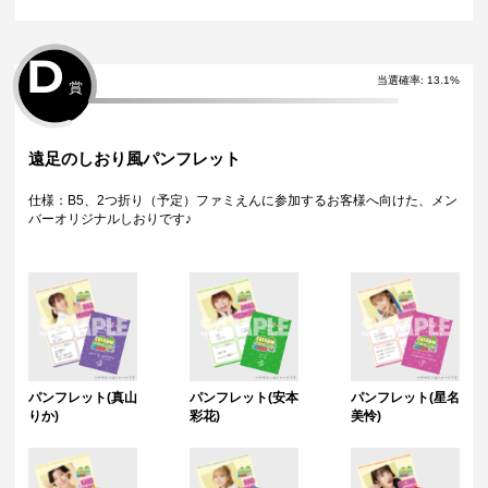
D
当選確率
:
13.1
%
賞
遠足のしおり風パンフレット
仕様：B5、2つ折り（予定）ファミえんに参加するお客様へ向けた、メン
バーオリジナルしおりです♪
パンフレット(真山
パンフレット(安本
パンフレット(星名
りか)
彩花)
美怜)