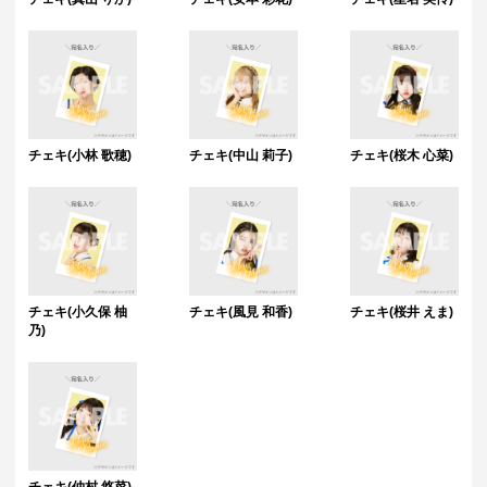
チェキ(小林 歌穂)
チェキ(中山 莉子)
チェキ(桜木 心菜)
チェキ(小久保 柚
チェキ(風見 和香)
チェキ(桜井 えま)
乃)