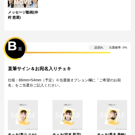
メッセージ動画(仲
村 悠菜)
B
品切れ
当選確率
:
0
%
賞
直筆サイン＆お宛名入りチェキ
仕様：86mm×54mm（予定）※当選後オプション欄に「ご希望のお宛
名」をご当選分ご記入ください。
チェキ(真山 りか)
チェキ(安本 彩花)
チェキ(星名 美怜)