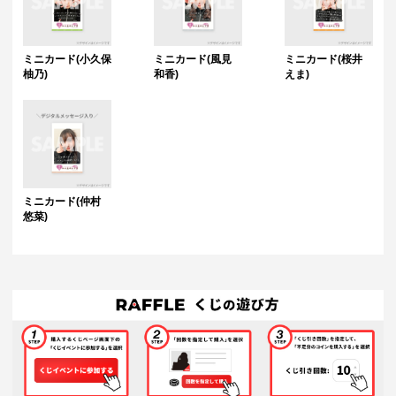
ミニカード(小久保
ミニカード(風見
ミニカード(桜井
柚乃)
和香)
えま)
ミニカード(仲村
悠菜)