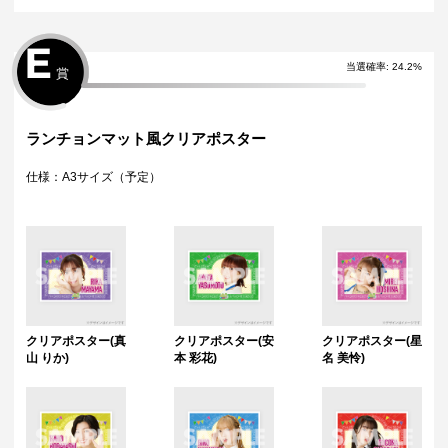
E
当選確率
:
24.2
%
賞
ランチョンマット風クリアポスター
仕様：A3サイズ（予定）
クリアポスター(真
クリアポスター(安
クリアポスター(星
山 りか)
本 彩花)
名 美怜)