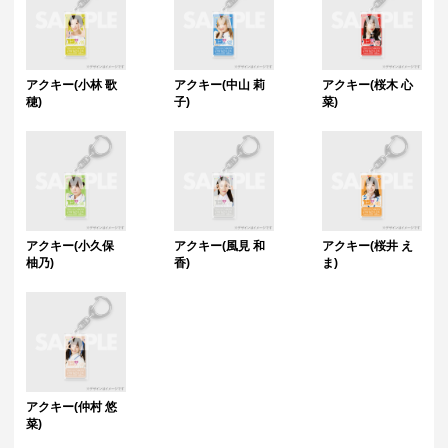
アクキー(小林 歌
アクキー(中山 莉
アクキー(桜木 心
穂)
子)
菜)
アクキー(小久保
アクキー(風見 和
アクキー(桜井 え
柚乃)
香)
ま)
アクキー(仲村 悠
菜)