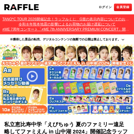
ログイン
会員登録
TANO*C TOUR 2026開催記念！ラッフルくじ G賞の表示内容についてのお詫びとご報告
令和８年熊本地震の影響によるお荷物のお届け遅延について
≠ME 7周年コンサート「≠ME 7th ANNIVERSARY PREMIUM CONCERT」開催記念ラッフルくじ 景品お届け遅延のお詫びとご案内
※獲得した景品の転売、デジタルコンテンツの無断での公開は禁止しております。
・本サービスで獲得された景品をオークション等へ出品する行為、その他営利目的での転売行
為は禁止しております。
・本サービスで獲得された動画･画像･ボイス等のデジタルコンテンツは、出品者が著作権を有
しております。無断でのSNS等での公開、譲渡、その他著作権を侵害する行為は禁止しており
ます。
・当選権利は当選者ご本人のみ有効となります。当選権利の譲渡、オークション等への出品、
その他営利目的での転売は禁止しております。
私立恵比寿中学「えびちゅう 夏のファミリー遠足
略してファミえん in 山中湖 2024」開催記念ラッフ