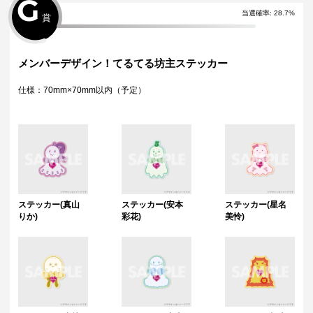
G
当選確率
:
28.7
%
賞
メンバーデザイン！てるてる坊主ステッカー
仕様：70mm×70mm以内（予定）
ステッカー(真山
ステッカー(安本
ステッカー(星名
りか)
彩花)
美怜)