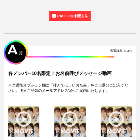
ぜひチャレンジしてみてください🥳
＜10連特典＞
RAFFLEの利用方法
10連を引いた方は通常の景品とは別に10連特典が当たります。（10連1
回につき、特典は1点）
※単発（1回ボタン）を10回引いた方は対象外です。
注意事項
A
・景品デザインはイメージです。状況によりデザインが変更となる可能
性がございます。
当選確率
:
0.3
%
賞
・くじご利用後のお客様都合での景品のキャンセル・返品・交換はいた
しかねます。
・景品の配送完了から1ヶ月経過後にお問合せいただいた景品の不備、未
到着に関する対応は原則いたしかねます。
各メンバー10名限定！お名前呼びメッセージ動画
・獲得した景品をオークション等へ転売する行為、第三者への譲渡は禁
止しております。
※当選後オプション欄に「呼んでほしいお名前」をご当選分ご記入くだ
・獲得した動画･画像･ボイス等のデジタルコンテンツは、出品者が著作
さい。後日ご登録のメールアドレス宛へご案内いたします。
権を有します。 SNS等での公開、譲渡、その他著作権を侵害する行為は
禁止しております。
・運営様の都合により、一部サイン入り景品がご用意ができなくなる場
合がございます。その場合、別のサイン入り景品に変更させていただく
可能性がございます。（該当者には別途メールにてご連絡させていただ
きます。）
・配送手数料として初回660と初回以降 10回ごとに 660coinが消費され
ます。
配送について