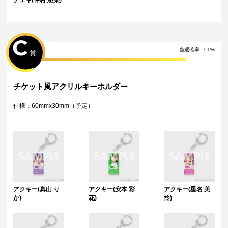
チェキ(仲村 悠菜)
C
当選確率
:
7.1
%
賞
チケット風アクリルキーホルダー
仕様：60mmx30mm（予定）
アクキー(真山 り
アクキー(安本 彩
アクキー(星名 美
か)
花)
怜)