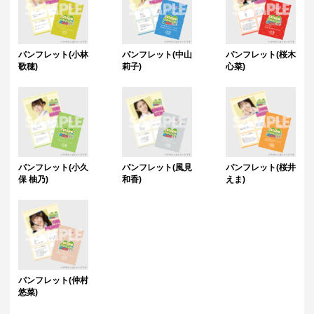
パンフレット(小林
パンフレット(中山
パンフレット(桜木
歌穂)
莉子)
心菜)
パンフレット(小久
パンフレット(風見
パンフレット(桜井
保 柚乃)
和香)
えま)
パンフレット(仲村
悠菜)