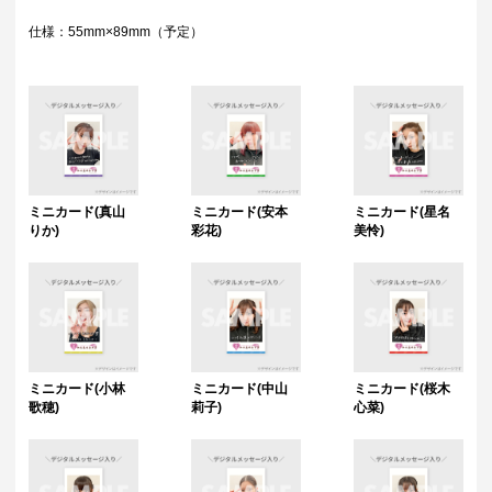
仕様：55mm×89mm（予定）
ミニカード(真山
ミニカード(安本
ミニカード(星名
りか)
彩花)
美怜)
ミニカード(小林
ミニカード(中山
ミニカード(桜木
歌穂)
莉子)
心菜)