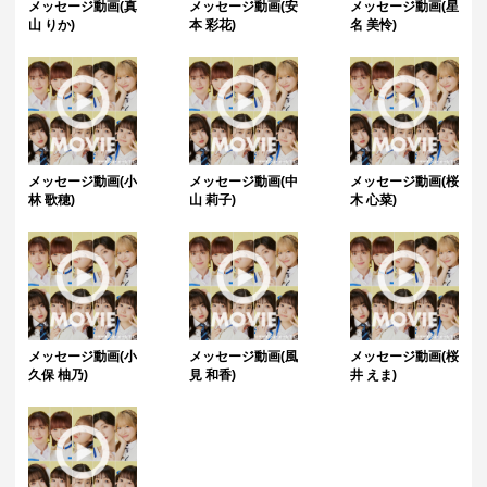
メッセージ動画(真
メッセージ動画(安
メッセージ動画(星
・景品は「えびちゅう 夏のファミリー遠足 略してファミえん in 山中湖 2
山 りか)
本 彩花)
名 美怜)
024」の5日前頃にお届け予定です。※前後する可能性がございます。
・サイン入り景品とサインなし景品は別配送となる場合がございます。
・製作状況や天候状況により予定を前後した配送となる場合がございま
す。
・海外への配送は対応致しておりません。
特典について
・多連特典をご希望の場合、「くじ引き内容の選択」にてご希望の景品
が付与されているボタンを選択の上でくじ引きを行ってください。
メッセージ動画(小
メッセージ動画(中
メッセージ動画(桜
・「くじ引き内容の選択」にて1回ボタンを選択の上、一定回数のくじ引
林 歌穂)
山 莉子)
木 心菜)
きを行った場合は特典"対象外"となりますのでご注意ください。
・Wチャンス賞の抽選方式および利用方法はくじページ下部の「Wチャン
ス賞」の欄にて詳細をご確認いただけます。
メッセージ動画(小
メッセージ動画(風
メッセージ動画(桜
久保 柚乃)
見 和香)
井 えま)