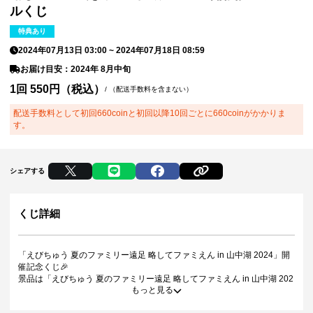
ルくじ
特典あり
2024年07月13日 03:00
~
2024年07月18日 08:59
お届け目安：2024年 8月中旬
1回 550円（税込）
/
（配送手数料を含まない）
配送手数料として初回660coinと初回以降10回ごとに660coinがかかりま
す。
シェアする
くじ詳細
「えびちゅう 夏のファミリー遠足 略してファミえん in 山中湖 2024」開
催記念くじ🎉
景品は「えびちゅう 夏のファミリー遠足 略してファミえん in 山中湖 202
もっと見る
4」の5日前頃にお届け予定です🎁✨
※前後する可能性がございます。