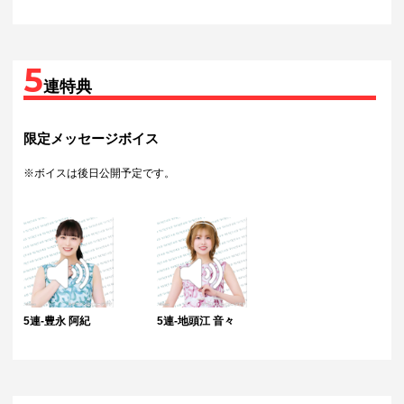
5
連特典
限定メッセージボイス
※ボイスは後日公開予定です。
5連-豊永 阿紀
5連-地頭江 音々