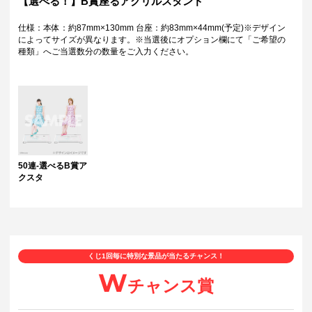
【選べる！】B賞座るアクリルスタンド
仕様：本体：約87mm×130mm 台座：約83mm×44mm(予定)※デザイン
によってサイズが異なります。※当選後にオプション欄にて「ご希望の
種類」へご当選数分の数量をご入力ください。
50連-選べるB賞ア
クスタ
くじ1回毎に特別な景品が当たるチャンス！
W
チャンス賞