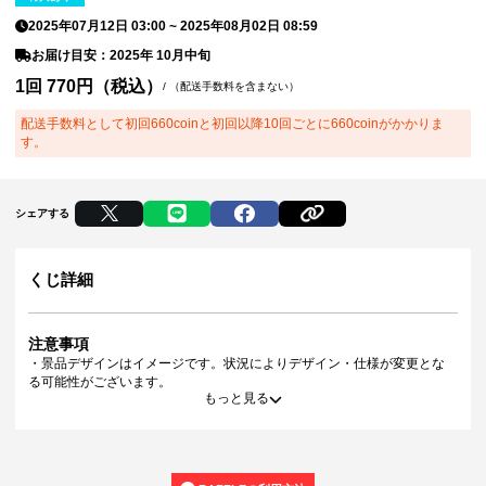
2025年07月12日 03:00
~
2025年08月02日 08:59
お届け目安：2025年 10月中旬
1回 770円（税込）
/
（配送手数料を含まない）
配送手数料として初回660coinと初回以降10回ごとに660coinがかかりま
す。
シェアする
くじ詳細
注意事項
・景品デザインはイメージです。状況によりデザイン・仕様が変更とな
る可能性がございます。
もっと見る
・景品の種類または景品デザインによってサイズが異なる場合がござい
ます。
・くじご利用後のお客様都合での景品のキャンセル・返品・交換はいた
しかねます。
・景品の配送完了から1ヶ月経過後にお問合せいただいた景品の不備、未