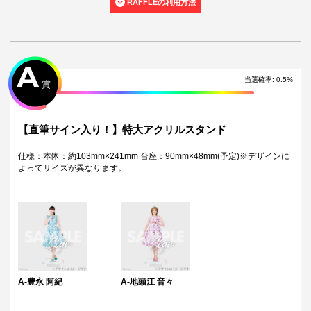
RAFFLEの利用方法
到着に関する対応は原則いたしかねます。
・本サービスで獲得された景品をオークション等へ出品する行為、その
他営利目的での転売行為は禁止しております。
・本サービスで獲得された動画･画像･ボイス等のデジタルコンテンツ
は、出品者が著作権を有しております。無断でのSNS等での公開、譲
渡、その他著作権を侵害する行為は禁止しております。
A
・当選権利は当選者ご本人のみ有効となります。当選権利の譲渡、オー
当選確率
:
0.5
%
賞
クション等への出品、その他営利目的での転売は禁止しております。
・運営様の都合により、一部サイン入り景品がご用意ができなくなる場
合がございます。その場合、別のサイン入り景品に変更させていただく
可能性がございます。（該当者には別途メールにてご連絡させていただ
【直筆サイン入り！】特大アクリルスタンド
きます。）
・製造に伴い発生した製品イメージを大きく損なわない程度の微細なキ
仕様：本体：約103mm×241mm 台座：90mm×48mm(予定)※デザインに
ズ・縫製・糸くずなどに関しましては交換対象外となります。
よってサイズが異なります。
・弊社サイト以外で景品を購入された場合、弊社は一切責任を負いませ
ん。
・一部の景品は希望景品の選択や希望の宛名を入力（オプション登録）
する必要がございます。期限内に登録いただけなかった場合、ご希望の
景品や宛名以外でのお届けとなる可能性がございます。
配送について
・サイン入り景品とサインなし景品は別配送となる場合がございます。
・製作状況や天候状況によりくじページに記載のお届け目安から前後し
た配送となる場合がございます。
A-豊永 阿紀
A-地頭江 音々
・弊社指定の配送業者から発送させていただくため、配送業者および配
送方法はお選びいただくことができません。
・日本国内在住のお客様からの海外への配送はできません。*海外在住か