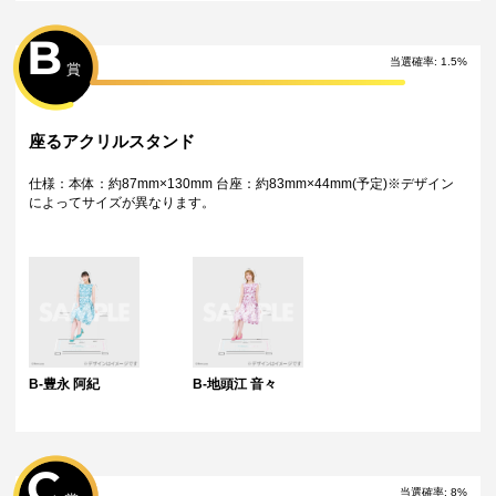
つ海外配送可能なくじイベントの場合、株式会社ジグザグが運営する購
入代行サービス「World Shopping」をご利用いただけます。
B
特典について
当選確率
:
1.5
%
賞
・多連特典をご希望の場合、「くじ引き内容の選択」にてご希望の景品
が表示されているボタンを選択の上でくじ引きを行ってください。
※単発（1回ボタン）で引いた方は多連特典の対象とはなりませんのでご
注意ください。
座るアクリルスタンド
Wチャンス賞について
仕様：本体：約87mm×130mm 台座：約83mm×44mm(予定)※デザイン
・Wチャンス賞は対象の期間内くじ引き1回ごとにチャレンジできる特別
によってサイズが異なります。
キャンペーンです。
・抽選は該当するWチャンス賞の期間終了後に一括で行い、完了次第当落
に関わらず権利保有者全員に結果をお知らせします。（原則として期間
終了後の翌日12時以降に通知します）
・Wチャンス賞のチャレンジには初回のみアンケートへのご回答が必須と
なります。
・2回目以降は自動的に開催中のWチャンス賞へ応募となります。
B-豊永 阿紀
B-地頭江 音々
C
当選確率
:
8
%