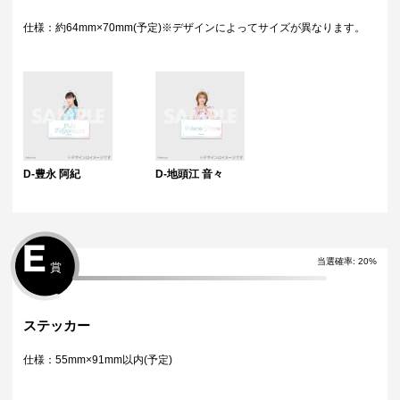
仕様：約64mm×70mm(予定)※デザインによってサイズが異なります。
D-豊永 阿紀
D-地頭江 音々
E
当選確率
:
20
%
賞
ステッカー
仕様：55mm×91mm以内(予定)