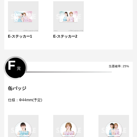
E-ステッカー1
E-ステッカー2
F
当選確率
:
25
%
賞
缶バッジ
仕様：Φ44mm(予定)