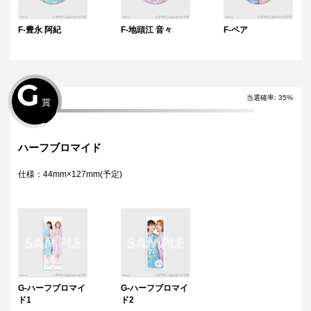
F-豊永 阿紀
F-地頭江 音々
F-ペア
G
当選確率
:
35
%
賞
ハーフブロマイド
仕様：44mm×127mm(予定)
G-ハーフブロマイ
G-ハーフブロマイ
ド1
ド2