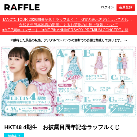
ログイン
会員登録
TANO*C TOUR 2026開催記念！ラッフルくじ G賞の表示内容についてのお詫びとご報告
令和８年熊本地震の影響によるお荷物のお届け遅延について
≠ME 7周年コンサート「≠ME 7th ANNIVERSARY PREMIUM CONCERT」開催記念ラッフルくじ 景品お届け遅延のお詫びとご案内
※獲得した景品の転売、デジタルコンテンツの無断での公開は禁止しております。
・本サービスで獲得された景品をオークション等へ出品する行為、その他営利目的での転売行
為は禁止しております。
・本サービスで獲得された動画･画像･ボイス等のデジタルコンテンツは、出品者が著作権を有
しております。無断でのSNS等での公開、譲渡、その他著作権を侵害する行為は禁止しており
ます。
・当選権利は当選者ご本人のみ有効となります。当選権利の譲渡、オークション等への出品、
その他営利目的での転売は禁止しております。
HKT48 4期生 お披露目周年記念ラッフルくじ
特典あり