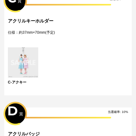
賞
アクリルキーホルダー
仕様：約37mm×70mm(予定)
C-アクキー
D
当選確率
:
10
%
賞
アクリルバッジ