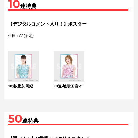
10
連特典
【デジタルコメント入り！】ポスター
仕様：A4(予定)
10連-豊永 阿紀
10連-地頭江 音々
50
連特典