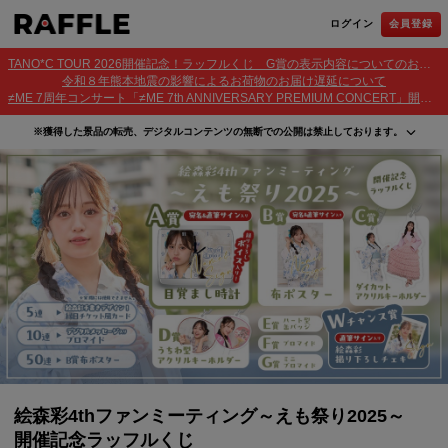
ログイン
会員登録
TANO*C TOUR 2026開催記念！ラッフルくじ G賞の表示内容についてのお詫びとご報告
令和８年熊本地震の影響によるお荷物のお届け遅延について
≠ME 7周年コンサート「≠ME 7th ANNIVERSARY PREMIUM CONCERT」開催記念ラッフルくじ 景品お届け遅延のお詫びとご案内
※獲得した景品の転売、デジタルコンテンツの無断での公開は禁止しております。
・本サービスで獲得された景品をオークション等へ出品する行為、その他営利目的での転売行
為は禁止しております。
・本サービスで獲得された動画･画像･ボイス等のデジタルコンテンツは、出品者が著作権を有
しております。無断でのSNS等での公開、譲渡、その他著作権を侵害する行為は禁止しており
ます。
・当選権利は当選者ご本人のみ有効となります。当選権利の譲渡、オークション等への出品、
その他営利目的での転売は禁止しております。
絵森彩4thファンミーティング～えも祭り2025～
開催記念ラッフルくじ