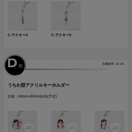
C-アクキー4
C-アクキー5
D
当選確率
:
10.1
%
賞
うちわ型アクリルキーホルダー
仕様：48mm×60mm以内(予定)