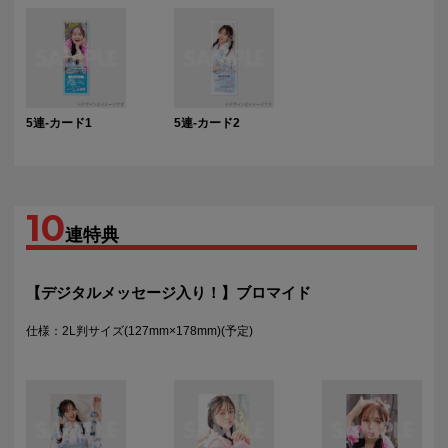
5連-カード1
5連-カード2
10
連特典
【デジタルメッセージ入り！】ブロマイド
仕様：2L判サイズ(127mm×178mm)(予定)