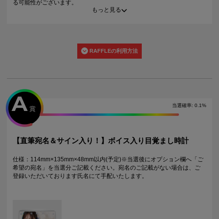
る可能性がございます。
もっと見る
・景品の種類または景品デザインによってサイズが異なる場合がござい
ます。
・くじご利用後のお客様都合での景品のキャンセル・返品・交換はいた
しかねます。
・景品の配送完了から1ヶ月経過後にお問合せいただいた景品の不備、未
RAFFLEの利用方法
到着に関する対応は原則いたしかねます。
・本サービスで獲得された景品をオークション等へ出品する行為、その
他営利目的での転売行為は禁止しております。
・本サービスで獲得された動画･画像･ボイス等のデジタルコンテンツ
は、出品者が著作権を有しております。無断でのSNS等での公開、譲
渡、その他著作権を侵害する行為は禁止しております。
A
・当選権利は当選者ご本人のみ有効となります。当選権利の譲渡、オー
当選確率
:
0.1
%
賞
クション等への出品、その他営利目的での転売は禁止しております。
・運営様の都合により、一部サイン入り景品がご用意ができなくなる場
合がございます。その場合、別のサイン入り景品に変更させていただく
可能性がございます。（該当者には別途メールにてご連絡させていただ
【直筆宛名＆サイン入り！】ボイス入り目覚まし時計
きます。）
・製造に伴い発生した製品イメージを大きく損なわない程度の微細なキ
仕様：114mm×135mm×48mm以内(予定)※当選後にオプション欄へ「ご
ズ・縫製・糸くずなどに関しましては交換対象外となります。
希望の宛名」を当選分ご記載ください。宛名のご記載がない場合は、ご
・弊社サイト以外で景品を購入された場合、弊社は一切責任を負いませ
登録いただいております氏名にて手配いたします。
ん。
・一部の景品は希望景品の選択や希望の宛名を入力（オプション登録）
する必要がございます。期限内に登録いただけなかった場合、ご希望の
景品や宛名以外でのお届けとなる可能性がございます。
配送について