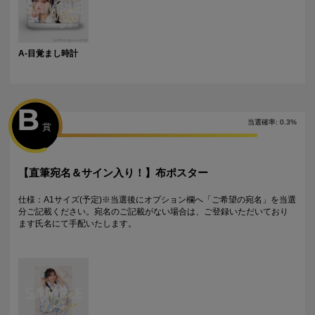
・サイン入り景品とサインなし景品は別配送となる場合がございます。
・製作状況や天候状況によりくじページに記載のお届け目安から前後し
た配送となる場合がございます。
・弊社指定の配送業者から発送させていただくため、配送業者および配
A-目覚まし時計
送方法はお選びいただくことができません。
・日本国内在住のお客様からの海外への配送はできません。*海外在住か
つ海外配送可能なくじイベントの場合、株式会社ジグザグが運営する購
入代行サービス「World Shopping」をご利用いただけます。
B
特典について
・多連特典をご希望の場合、「くじ引き内容の選択」にてご希望の景品
当選確率
:
0.3
%
賞
が表示されているボタンを選択の上でくじ引きを行ってください。
※単発（1回ボタン）で引いた方は多連特典の対象とはなりませんのでご
注意ください。
【直筆宛名＆サイン入り！】布ポスター
Wチャンス賞について
・Wチャンス賞は対象の期間内くじ引き1回ごとにチャレンジできる特別
仕様：A1サイズ(予定)※当選後にオプション欄へ「ご希望の宛名」を当選
キャンペーンです。
分ご記載ください。宛名のご記載がない場合は、ご登録いただいており
・抽選は該当するWチャンス賞の期間終了後に一括で行い、完了次第当落
ます氏名にて手配いたします。
に関わらず権利保有者全員に結果をお知らせします。（原則として期間
終了後の翌日12時以降に通知します）
・Wチャンス賞のチャレンジには初回のみアンケートへのご回答が必須と
なります。
・2回目以降は自動的に開催中のWチャンス賞へ応募となります。