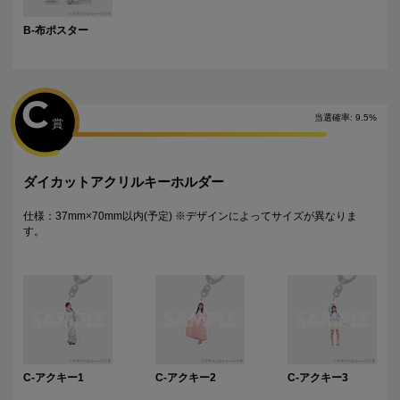
B-布ポスター
C
当選確率
:
9.5
%
賞
ダイカットアクリルキーホルダー
仕様：37mm×70mm以内(予定) ※デザインによってサイズが異なりま
す。
C-アクキー1
C-アクキー2
C-アクキー3