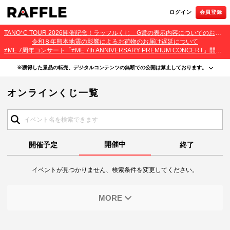
ログイン
会員登録
TANO*C TOUR 2026開催記念！ラッフルくじ G賞の表示内容についてのお詫びとご報告
令和８年熊本地震の影響によるお荷物のお届け遅延について
≠ME 7周年コンサート「≠ME 7th ANNIVERSARY PREMIUM CONCERT」開催記念ラッフルくじ 景品お届け遅延のお詫びとご案内
※獲得した景品の転売、デジタルコンテンツの無断での公開は禁止しております。
・本サービスで獲得された景品をオークション等へ出品する行為、その他営利目的での転売行
オンラインくじ一覧
為は禁止しております。
・本サービスで獲得された動画･画像･ボイス等のデジタルコンテンツは、出品者が著作権を有
しております。無断でのSNS等での公開、譲渡、その他著作権を侵害する行為は禁止しており
ます。
・当選権利は当選者ご本人のみ有効となります。当選権利の譲渡、オークション等への出品、
その他営利目的での転売は禁止しております。
開催中
開催予定
終了
イベントが見つかりません、検索条件を変更してください。
MORE